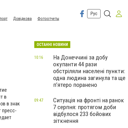
Рус
порт
Довідкова
Фотоотчеты
ОСТАННІ НОВИНИ
На Донеччині за добу
10:16
окупанти 44 рази
обстріляли населені пункти:
одна людина загинула та ще
пʼятеро поранено
тие
т в
Ситуація на фронті на ранок
09:47
ов в знак
7 серпня: протягом доби
 пресс-
відбулося 233 бойових
едает
зіткнення