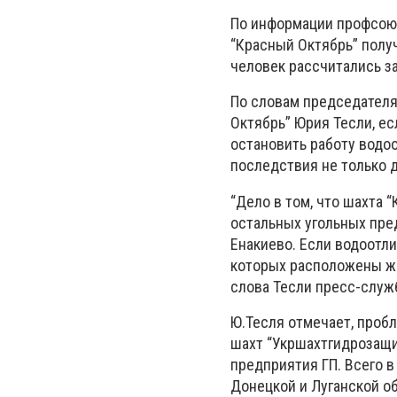
По информации профсоюз
“Красный Октябрь” получ
человек рассчитались за
По словам председателя
Октябрь” Юрия Тесли, е
остановить работу водо
последствия не только д
“Дело в том, что шахта 
остальных угольных пре
Енакиево. Если водоотли
которых расположены жи
слова Тесли пресс-служ
Ю.Тесля отмечает, пробл
шахт “Укршахтгидрозащи
предприятия ГП. Всего 
Донецкой и Луганской о