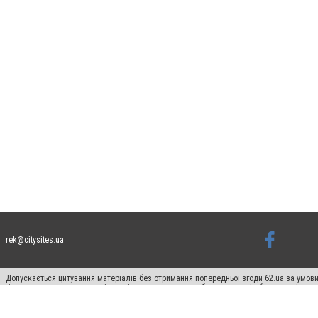
rek@citysites.ua
Допускається цитування матеріалів без отримання попередньої згоди 62.ua за умови
гіперпосилання на цитовані статті не нижче другого абзацу в тексті або в якості д
Матеріали з плашками "Новини компаній", "Промо", "Партнерський матеріал", "Партнер