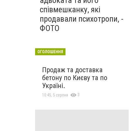
адвоката та його
співмешканку, які
продавали психотропи, -
ФОТО
ОГОЛОШЕННЯ
Продаж та доставка
бетону по Києву та по
Україні.
3
10:45, 5 серпня