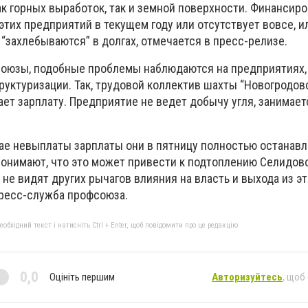
ак горных выработок, так и земной поверхности. Финансир
этих предприятий в текущем году или отсутствует вовсе, и
 “захлебываются” в долгах, отмечается в пресс-релизе.
союзы, подобные проблемы наблюдаются на предприятиях,
руктуризации. Так, трудовой коллектив шахты “Новогродов
ет зарплату. Предприятие не ведет добычу угля, занимает
учае невыплаты зарплаты они в пятницу полностью останав
понимают, что это может привести к подтоплению Селидов
 не видят других рычагов влияния на власть и выхода из э
пресс-служба профсоюза.
бхідний текст і натисніть Ctrl + Enter, щоб повідомити про це редакцію
0,0
Оцініть першим
Авторизуйтесь
, щоб