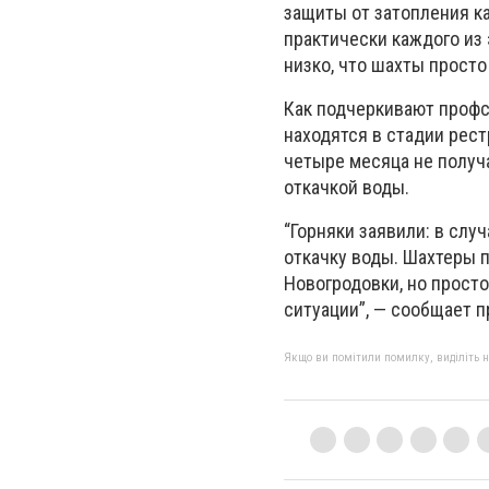
защиты от затопления к
практически каждого из 
низко, что шахты просто
Как подчеркивают проф
находятся в стадии рест
четыре месяца не получа
откачкой воды.
“Горняки заявили: в сл
откачку воды. Шахтеры 
Новогродовки, но просто
ситуации”, — сообщает 
Якщо ви помітили помилку, виділіть нео