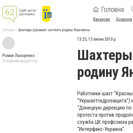
Головна
Вакансии
Дозвілля
Головна
Шахтеры угрожают затопить родину Януковича
13:25, 15 липня 2010 р.
Шахтеры
Роман Лазоренко
головний редактор
родину Я
Работники шахт “Красный
“Укршахтгидрозащита”) и
“Донецкую дирекцию по 
протеста против продол
служба ЦК профсоюза ра
“Интерфакс-Украина”.