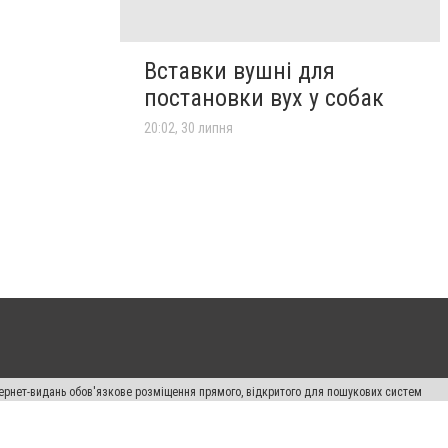
Вставки вушні для
постановки вух у собак
20:02, 30 липня
нтернет-видань обов'язкове розміщення прямого, відкритого для пошукових систем
лама" публікуються на правах реклами.