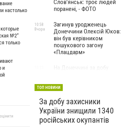
Слов’янськ: троє людей
ование
поранені, - ФОТО
ли настолько
Загинув уродженець
10:58
 которые
Вчора
Донеччини Олексій Юков:
ская №2”
він був керівником
ся только
пошукового загону
«Плацдарм»
ливают
На Донеччині за добу
о и
10:23
Вчора
окупанти 33 рази
той
обстріляли населені пункти:
одна людина загинула та ще
ТОП НОВИНИ
девʼятеро поранено
За добу захисники
України знищили 1340
 оцінити
російських окупантів