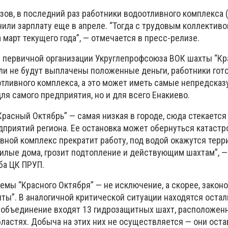
ов, в последний раз работники водоотливного комплекса 
или зарплату еще в апреле. “Тогда с трудовым коллективо
 март текущего года”, — отмечается в пресс-релизе.
 первичной организации Укруглепрофсоюза ВОК шахты “К
сли не будут выплачены положенные деньги, работники гот
отливного комплекса, а это может иметь самые непредска
ля самого предприятия, но и для всего Енакиево.
“Красный Октябрь” — самая низкая в городе, сюда стекается
дприятий региона. Ее остановка может обернуться катастр
вной комплекс прекратит работу, под водой окажутся терри
лые дома, грозит подтопление и действующим шахтам”, —
ба ЦК ПРУП.
емы “Красного Октября” — не исключение, а скорее, закон
ты”. В аналогичной критической ситуации находятся оста
в объединение входят 13 гидрозащитных шахт, расположен
бластях. Добыча на этих них не осуществляется — они ост