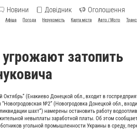
Новини
Довідник
Оголошення
Афіша
Погода
Нерухомість
Карта міста
Авто / Мото
Транс
 угрожают затопить
нуковича
 Октябрь” (Енакиево Донецкой обл., входит в госпредприя
 “Новогродовская №2” (Новогродовка Донецкой обл., входи
ликвидации шахт”) намерены остановить работу водоотлив
жительной невыплаты заработной платы. Об этом сообщает
ботников угольной промышленности Украины в среду, пер