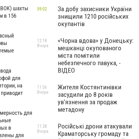
(ВОК) шахты
За добу захисники України
09:02
м в 156
знищили 1210 російських
окупантів
расный
«Чорна вдова» у Донецьку:
12:18
овы
Вчора
мешканці окупованого
зуемые
міста помітили
небезпечного павука, -
ВІДЕО
 вода
офой для
тории, на
Жителя Костянтинівки
11:56
 приводит
Вчора
засудили до 8 років
ув’язнення за продаж
метадону
омерность для
льные
Російські дрони атакували
11:28
ных в
Вчора
Краматорську громаду та
авлены для