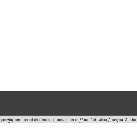
 розміщення в тексті обов'язкового посилання на 62.ua - Сайт міста Донецька. Для і
жерела. Порушення виняткових прав переслідується Законом.
ський спецпроєкт", "Політичні новини", "Пресреліз", "PR", "Офіційно", "Політична рек