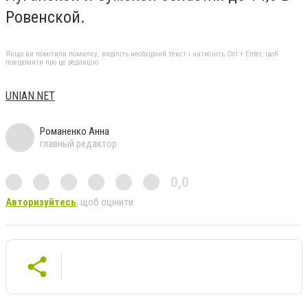
Ровенской.
Якщо ви помітили помилку, виділіть необхідний текст і натисніть Ctrl + Enter, щоб
повідомити про це редакцію
UNIAN.NET
Романенко Анна
главный редактор
0,0
Авторизуйтесь
, щоб оцінити