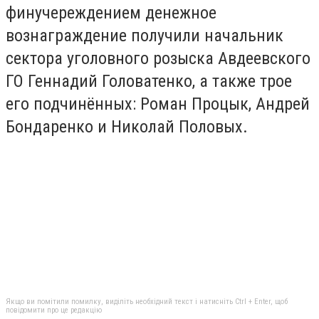
финучереждением денежное
вознаграждение получили начальник
сектора уголовного розыска Авдеевского
ГО Геннадий Головатенко, а также трое
его подчинённых: Роман Процык, Андрей
Бондаренко и Николай Половых.
Якщо ви помітили помилку, виділіть необхідний текст і натисніть Ctrl + Enter, щоб
повідомити про це редакцію