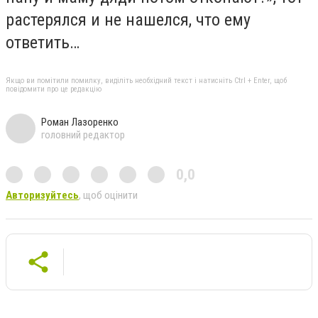
растерялся и не нашелся, что ему
ответить…
Якщо ви помітили помилку, виділіть необхідний текст і натисніть Ctrl + Enter, щоб
повідомити про це редакцію
Роман Лазоренко
головний редактор
0,0
Авторизуйтесь
, щоб оцінити