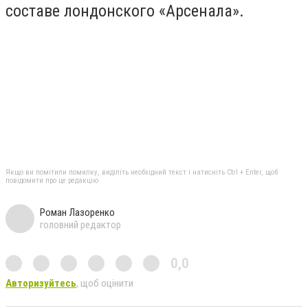
составе лондонского «Арсенала».
Якщо ви помітили помилку, виділіть необхідний текст і натисніть Ctrl + Enter, щоб
повідомити про це редакцію
Роман Лазоренко
головний редактор
0,0
Авторизуйтесь
, щоб оцінити