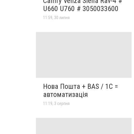
Camry Venza Siena Rav-4 #
U660 U760 # 3050033600
11:59, 30 липня
Нова Пошта + BAS / 1C =
автоматизація
11:19, 3 серпня