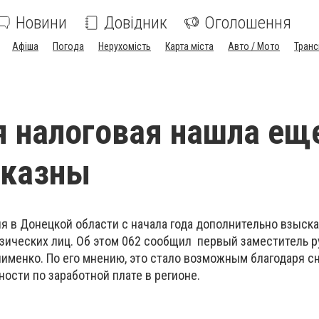
Новини
Довідник
Оголошення
Афіша
Погода
Нерухомість
Карта міста
Авто / Мото
Транс
 налоговая нашла ещ
 казны
 в Донецкой области с начала года дополнительно взыскал
физических лиц. Об этом 062 сообщил первый заместитель 
именко. По его мнению, это стало возможным благодаря с
ности по заработной плате в регионе.