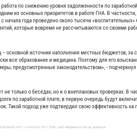
, работа по снижению уровня задолженности по заработной
дним из основных приоритетов в работе ГНА. В частности,
 с начала года проведено около тысячи «воспитательных» 
ятий, которые вовремя не рассчитываются со своими раб
ц ­– основной источник наполнения местных бюджетов, за 
ски все образование и медицина. Поэтому для его взыска
меры, предусмотренные законодательством», - подчеркнул
т не только о беседах, но и о внеплановых проверках. В ча
лги по заработной плате, в первую очередь будут включат
ок. Такой подход уже подтвердил свою эффективность на
бхідний текст і натисніть Ctrl + Enter, щоб повідомити про це редакцію