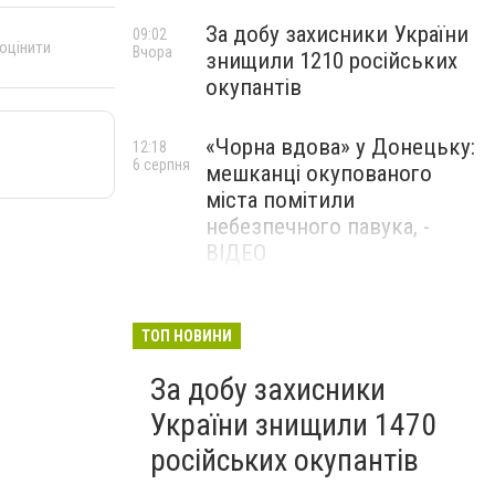
За добу захисники України
09:02
 оцінити
Вчора
знищили 1210 російських
окупантів
«Чорна вдова» у Донецьку:
12:18
6 серпня
мешканці окупованого
міста помітили
небезпечного павука, -
ВІДЕО
Жителя Костянтинівки
11:56
6 серпня
засудили до 8 років
ТОП НОВИНИ
ув’язнення за продаж
За добу захисники
метадону
України знищили 1470
російських окупантів