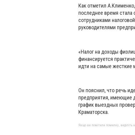
Как отметил А.Клименко
последнее время стала о
сотрудниками налоговой
руководителями предпри
«Налог на доходы физли
финансируется практиче
идти на самые жесткие 
Он пояснил, что речь иде
предприятия, имеющие до
график выездных провер
Краматорска.
Якщо ви помітили помилку, виділіть нео