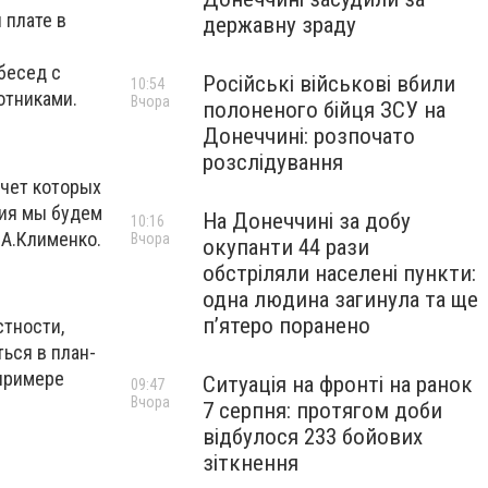
 плате в
державну зраду
бесед с
Російські військові вбили
10:54
отниками.
Вчора
полоненого бійця ЗСУ на
Донеччині: розпочато
розслідування
счет которых
ния мы будем
На Донеччині за добу
10:16
 А.Клименко.
Вчора
окупанти 44 рази
обстріляли населені пункти:
одна людина загинула та ще
пʼятеро поранено
стности,
ься в план-
 примере
Ситуація на фронті на ранок
09:47
Вчора
7 серпня: протягом доби
відбулося 233 бойових
зіткнення