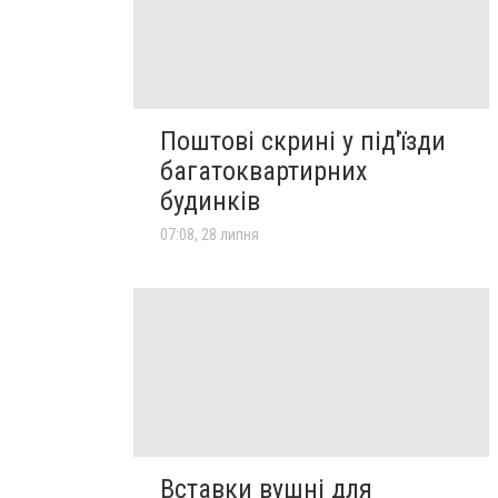
Поштові скрині у під'їзди
багатоквартирних
будинків
07:08, 28 липня
Вставки вушні для