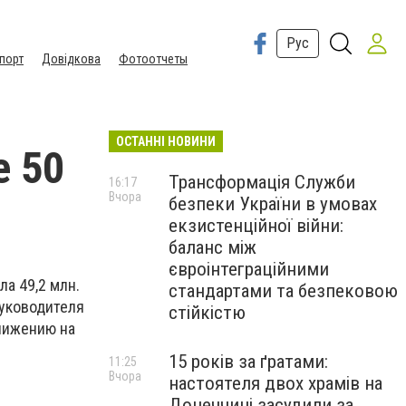
Рус
порт
Довідкова
Фотоотчеты
ОСТАННІ НОВИНИ
е 50
Трансформація Служби
16:17
Вчора
безпеки України в умовах
екзистенційної війни:
баланс між
євроінтеграційними
а 49,2 млн.
стандартами та безпековою
руководителя
стійкістю
нижению на
15 років за ґратами:
11:25
Вчора
настоятеля двох храмів на
Донеччині засудили за