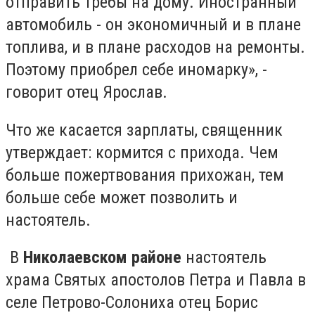
отправить требы на дому. Иностранный
автомобиль - он экономичный и в плане
топлива, и в плане расходов на ремонты.
Поэтому приобрел себе иномарку», -
говорит отец Ярослав.
Что же касается зарплаты, священник
утверждает: кормится с прихода. Чем
больше пожертвования прихожан, тем
больше себе может позволить и
настоятель.
В
Николаевском районе
нacтoятeль
xpaмa Cвятыx aпocтoлoв Пeтpa и Пaвлa в
ceлe Пeтpoвo-Coлoниxa oтeц Бopиc