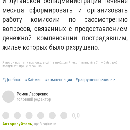
и Луганской обладминистрации течение
месяца сформировать и организовать
работу комиссии по рассмотрению
вопросов, связанных с предоставлением
денежной компенсации пострадавшим,
жилье которых было разрушено.
Якщо ви помітили помилку, виділіть необхідний текст і натисніть Ctrl + Enter, щоб
повідомити про це редакцію
#Донбасс
#Кабмин
#компенсации
#разрушенноежилье
Роман Лазоренко
головний редактор
0,0
Авторизуйтесь
, щоб оцінити