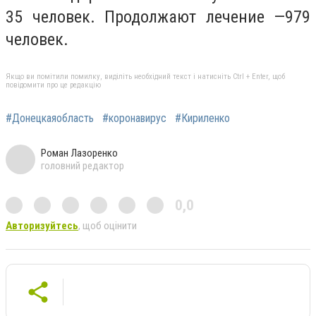
35 человек. Продолжают лечение —979
человек.
Якщо ви помітили помилку, виділіть необхідний текст і натисніть Ctrl + Enter, щоб
повідомити про це редакцію
#Донецкаяобласть
#коронавирус
#Кириленко
Роман Лазоренко
головний редактор
0,0
Авторизуйтесь
, щоб оцінити