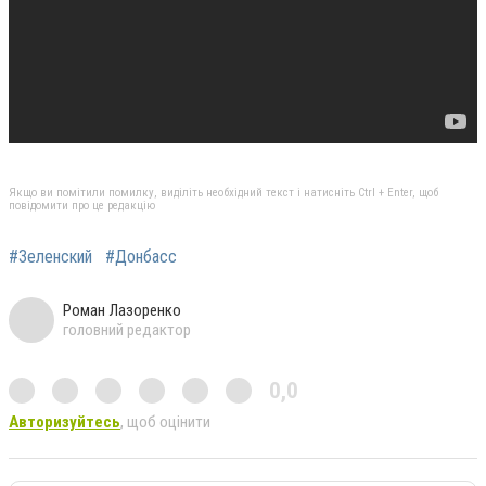
Якщо ви помітили помилку, виділіть необхідний текст і натисніть Ctrl + Enter, щоб
повідомити про це редакцію
#Зеленский
#Донбасс
Роман Лазоренко
головний редактор
0,0
Авторизуйтесь
, щоб оцінити