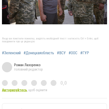
Якщо ви помітили помилку, виділіть необхідний текст і натисніть Ctrl + Enter, щоб
повідомити про це редакцію
#Зеленский
#Донецкаяобласть
#ВСУ
#ООС
#ГУР
Роман Лазоренко
головний редактор
0,0
Авторизуйтесь
, щоб оцінити