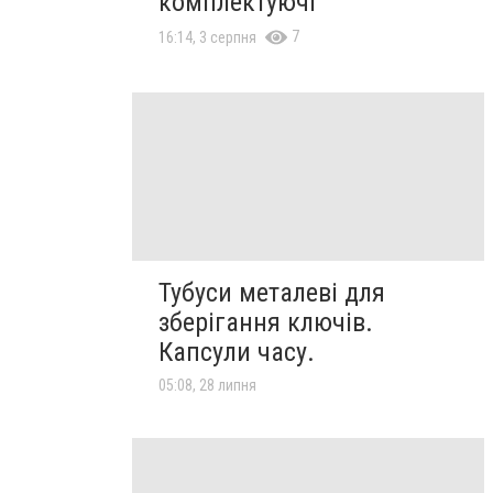
комплектуючі
7
16:14, 3 серпня
Тубуси металеві для
зберігання ключів.
Капсули часу.
05:08, 28 липня