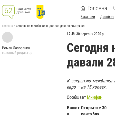
Головна
Вакансии
Дозвілля
Головна
Сегодня на Межбанке за доллар давали 28,3 гривен
17:48, 30 вересня 2020 р.
Сегодня 
Роман Лазоренко
головний редактор
давали 2
К закрытию межбанка а
евро — на 15 копеек.
Сообщает
Минфин
.
Валют
Открытие 30
а
сентября