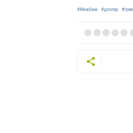
#Межбанк
#доллар
#грив