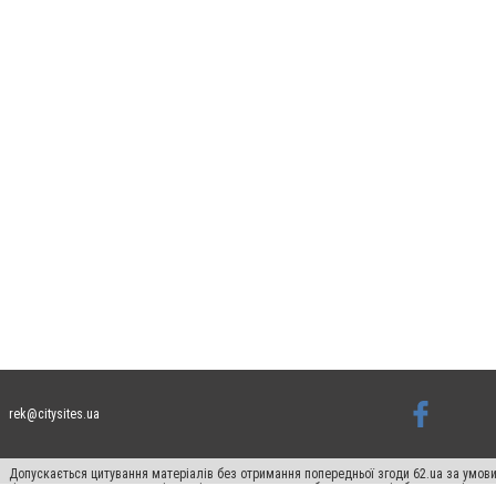
rek@citysites.ua
Допускається цитування матеріалів без отримання попередньої згоди 62.ua за умови
гіперпосилання на цитовані статті не нижче другого абзацу в тексті або в якості д