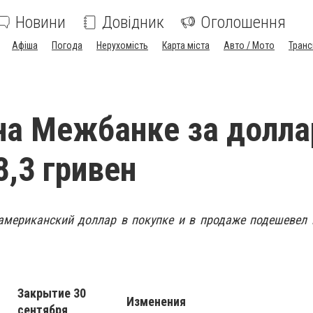
Новини
Довідник
Оголошення
Афіша
Погода
Нерухомість
Карта міста
Авто / Мото
Транс
на Межбанке за долла
8,3 гривен
мериканский доллар в покупке и в продаже подешевел н
Закрытие 30
Изменения
сентября