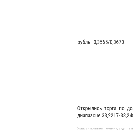
рубль
0,3565
/
0,3670
Открылись торги по дол
диапазоне 33,2217-33,248
Якщо ви помітили помилку, виділіть нео