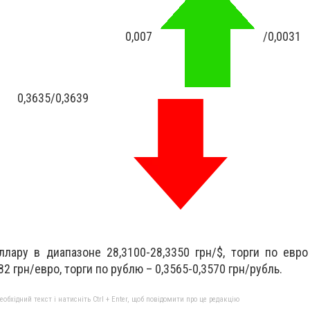
0,007
/0,0031
0,3635
/
0,3639
лару в диапазоне 28,3100-28,3350 грн/$, торги по евр
2 грн/евро, торги по рублю – 0,3565-0,3570 грн/рубль.
бхідний текст і натисніть Ctrl + Enter, щоб повідомити про це редакцію