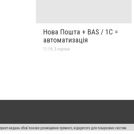
Нова Пошта + BAS / 1C =
автоматизація
11:19, 3 серпня
нтернет-видань обов'язкове розміщення прямого, відкритого для пошукових систем