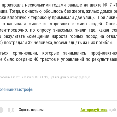
я произошла несколькими годами раньше на шахте № 7 «
ка. Тогда, к счастью, обошлось без жертв, жилых домов р
ски вплотную к террикону примыкали две улицы. При ликв
ы откапывали жилье и сгоревших заживо людей. Опоз
иентировочно, по опросу знакомых, знали где, какая с
 результате «смещения нароста горных пород на отва
 пострадали 32 человека, восемнадцать из них погибли.
ться организации, которые занимались профилакти
е было создано 40 трестов и управлений по рекультива
бхідний текст і натисніть Ctrl + Enter, щоб повідомити про це редакцію
огеннаякатастрофа
0,0
Оцініть першим
Авторизуйтесь
, щоб