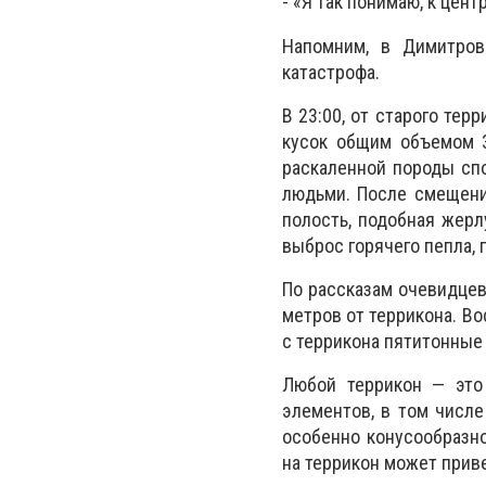
- «Я так понимаю, к цент
Напомним, в Димитров
катастрофа.
В 23:00, от старого те
кусок общим объемом 3
раскаленной породы спо
людьми. После смещени
полость, подобная жерл
выброс горячего пепла, 
По рассказам очевидцев
метров от террикона. В
с террикона пятитонные
Любой террикон — это 
элементов, в том числе
особенно конусообразно
на террикон может прив