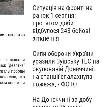
Ситуація на фронті на
ранок 1 серпня:
протягом доби
відбулося 243 бойові
ии напротив
зіткнення
Сили оборони України
овали склон и
уразили Зуївську ТЕС на
нок "девятка"
окупованій Донеччині:
Отвалы породы
на станції спалахнула
 понимаю, что
сем селом - и
пожежа, - ФОТО
На Донеччині за добу