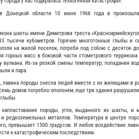
ру города у нас подкралась техногенная катастрофа».
е Донецкой области 10 июня 1966 года в произошла
ррикона шахты имени Димитрова треста «Красноармейскуго
3 тысячи кубометров. Горячие многотонные глыбы и с
лзли на жилой поселок, погребя под собою с десяток д
я горных масс в боковой части стометрового террикона
у вулкана. Из-за резкой смены температур, попадания в
пыли и пара.
, лавина породы снесла людей вместе с их жилищами в р
осемь домов погребло оползнем, еще три здания разрушил
 глыбы.
напластования породы, угля, выданного из шахты, и м
 и редкоземельных металлов. Температура в центре поро
го, превышает 1500 градусов. И любое воздействие лив
ести к катастрофическим последствиям.