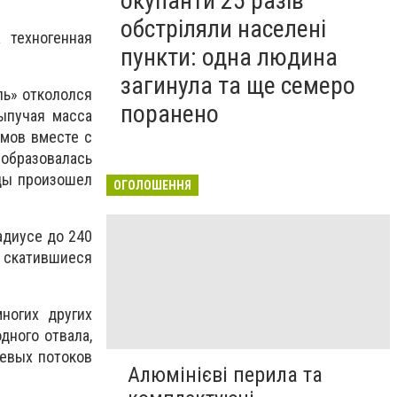
окупанти 25 разів
обстріляли населені
 техногенная
пункти: одна людина
загинула та ще семеро
ль» откололся
поранено
ыпучая масса
омов вместе с
 образовалась
оды произошел
ОГОЛОШЕННЯ
адиусе до 240
и скатившиеся
ногих других
дного отвала,
невых потоков
Алюмінієві перила та