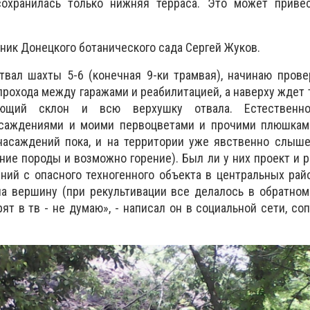
сохранилась только нижняя терраса. Это может приве
ник Донецкого ботанического сада Сергей Жуков.
вал шахты 5-6 (конечная 9-ки трамвая), начинаю прове
рохода между гаражами и реабилитацией, а наверху ждет т
ющий склон и всю верхушку отвала. Естественн
саждениями и моими первоцветами и прочими плюшками
 насаждений пока, и на территории уже явственно слыш
ние породы и возможно горение). Был ли у них проект и 
ий с опасного техногенного объекта в центральных райо
на вершину (при рекультивации все делалось в обратно
рят в тв - не думаю», - написал он в социальной сети, со