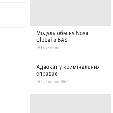
Модуль обміну Nova
Global з BAS
10:17, 27 липня
Адвокат у кримінальних
справах
1
10:41, 5 серпня