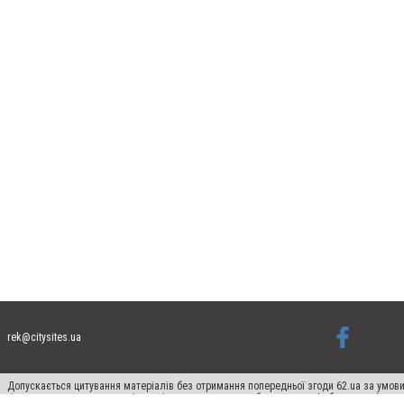
rek@citysites.ua
Допускається цитування матеріалів без отримання попередньої згоди 62.ua за умови
гіперпосилання на цитовані статті не нижче другого абзацу в тексті або в якості д