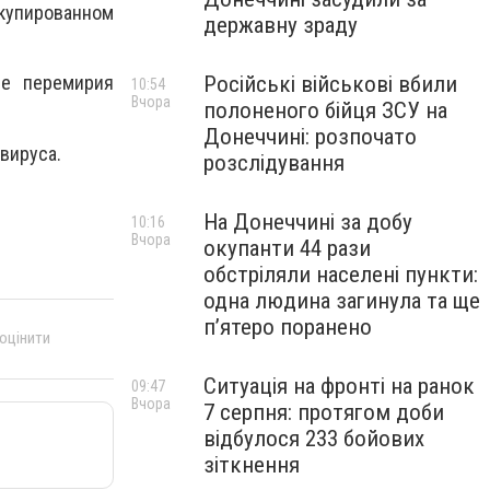
ккупированном
державну зраду
Російські військові вбили
ле перемирия
10:54
Вчора
полоненого бійця ЗСУ на
Донеччині: розпочато
вируса.
розслідування
На Донеччині за добу
10:16
Вчора
окупанти 44 рази
обстріляли населені пункти:
одна людина загинула та ще
пʼятеро поранено
 оцінити
Ситуація на фронті на ранок
09:47
Вчора
7 серпня: протягом доби
відбулося 233 бойових
зіткнення