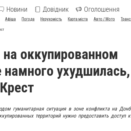
Новини
Довідник
Оголошення
Афіша
Погода
Нерухомість
Карта міста
Авто / Мото
Транс
ест
 на оккупированном
 намного ухудшилась,
Крест
одом гуманитарная ситуация в зоне конфликта на Донб
ккупированных территорий нужно предоставить доступ к