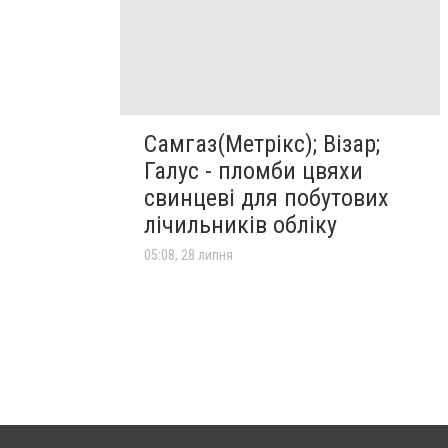
Самгаз(Метрікс); Візар;
Галус - пломби цвяхи
свинцеві для побутових
лічильників обліку
05:08, 28 липня