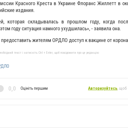
миссии Красного Креста в Украине Флоранс Жиллетт в о
ийские издания.
ей, которая складывалась в прошлом году, когда пос
этом году ситуация намного ухудшилась», - заявила она.
 предоставить жителям ОРДЛО доступ к вакцине от корона
бхідний текст і натисніть Ctrl + Enter, щоб повідомити про це редакцію
РДЛО
0,0
Оцініть першим
Авторизуйтесь
, щоб