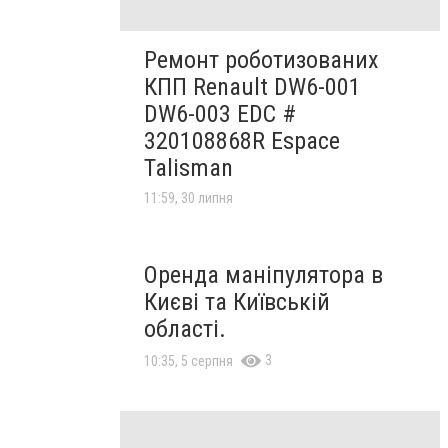
Ремонт роботизованих
КПП Renault DW6-001
DW6-003 EDC #
320108868R Espace
Talisman
11:59, 30 липня
Оренда маніпулятора в
Києві та Київській
області.
3
10:35, 5 серпня