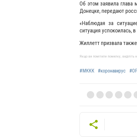
Об этом заявила глава 
Донецке, передают росс
«Наблюдая за ситуаци
ситуация успокоилась, в 
Жиллетт призвала также
Якщо ви помітили помилку, виділіть нео
#МККК
#коронавирус
#О