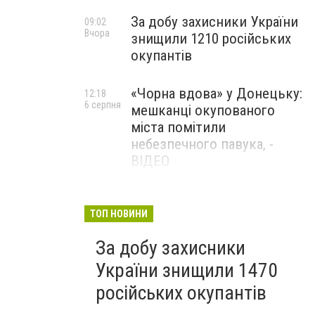
За добу захисники України
09:02
Вчора
знищили 1210 російських
окупантів
«Чорна вдова» у Донецьку:
12:18
6 серпня
мешканці окупованого
міста помітили
небезпечного павука, -
ВІДЕО
Жителя Костянтинівки
11:56
6 серпня
засудили до 8 років
ТОП НОВИНИ
ув’язнення за продаж
За добу захисники
метадону
України знищили 1470
російських окупантів