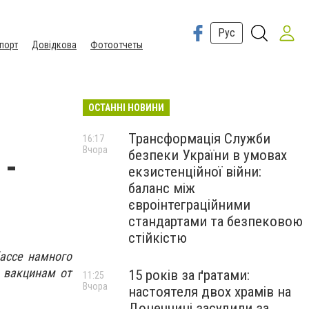
Рус
порт
Довідкова
Фотоотчеты
ОСТАННІ НОВИНИ
Трансформація Служби
16:17
Вчора
безпеки України в умовах
 -
екзистенційної війни:
баланс між
євроінтеграційними
стандартами та безпековою
стійкістю
ассе намного
 вакцинам от
15 років за ґратами:
11:25
Вчора
настоятеля двох храмів на
Донеччині засудили за