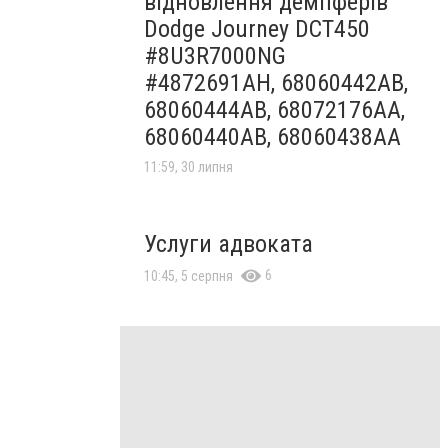
відновлення демпферів
Dodge Journey DCT450
#8U3R7000NG
#4872691AH, 68060442AB,
68060444AB, 68072176AA,
68060440AB, 68060438AA
11:59, 30 липня
Услуги адвоката
6
10:45, 5 серпня