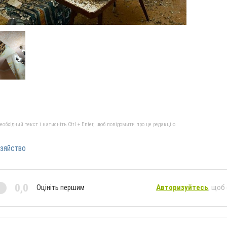
бхідний текст і натисніть Ctrl + Enter, щоб повідомити про це редакцію
зяйство
0,0
Оцініть першим
Авторизуйтесь
, щоб