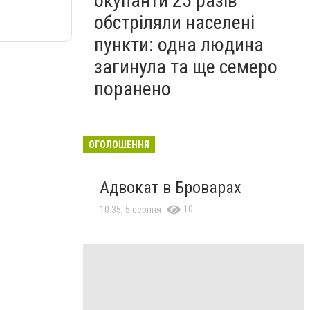
окупанти 25 разів
обстріляли населені
пункти: одна людина
загинула та ще семеро
поранено
ОГОЛОШЕННЯ
Адвокат в Броварах
10
10:35, 5 серпня