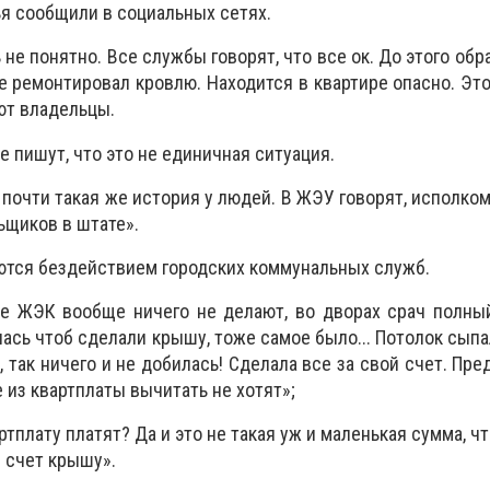
я сообщили в социальных сетях.
 не понятно. Все службы говорят, что все ок. До этого об
не ремонтировал кровлю. Находится в квартире опасно. Эт
ют владельцы.
 пишут, что это не единичная ситуация.
, почти такая же история у людей. В ЖЭУ говорят, исполко
ьщиков в штате».
тся бездействием городских коммунальных служб.
не ЖЭК вообще ничего не делают, во дворах срач полны
лась чтоб сделали крышу, тоже самое было... Потолок сыпа
так ничего и не добилась! Сделала все за свой счет. Пре
е из квартплаты вычитать не хотят»;
артплату платят? Да и это не такая уж и маленькая сумма, 
й счет крышу».