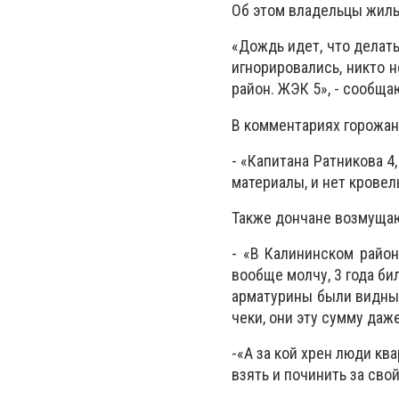
Об этом владельцы жиль
«Дождь идет, что делать
игнорировались, никто 
район. ЖЭК 5», - сообща
В комментариях горожане
- «Капитана Ратникова 4
материалы, и нет кровел
Также дончане возмущаю
- «В Калининском райо
вообще молчу, 3 года би
арматурины были видны, 
чеки, они эту сумму даж
-«А за кой хрен люди кв
взять и починить за сво