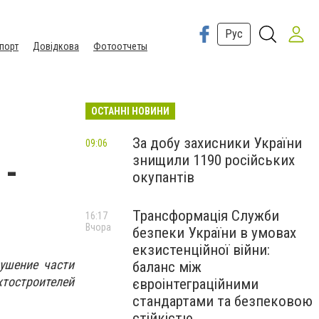
Рус
порт
Довідкова
Фотоотчеты
ОСТАННІ НОВИНИ
За добу захисники України
09:06
знищили 1190 російських
 -
окупантів
Трансформація Служби
16:17
Вчора
безпеки України в умовах
екзистенційної війни:
ушение части
баланс між
хтостроителей
євроінтеграційними
стандартами та безпековою
стійкістю