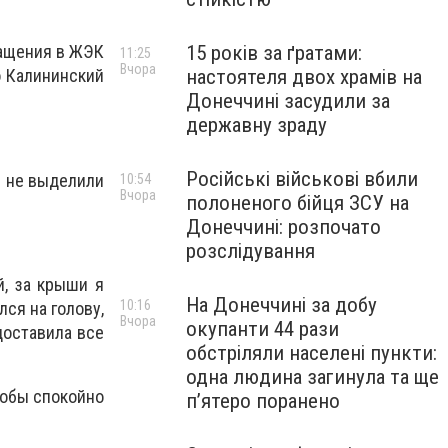
15 років за ґратами:
ращения в ЖЭК
11:25
Вчора
настоятеля двох храмів на
о Калининский
Донеччині засудили за
державну зраду
Російські військові вбили
м не выделили
10:54
Вчора
полоненого бійця ЗСУ на
Донеччині: розпочато
розслідування
й, за крыши я
На Донеччині за добу
10:16
лся на голову,
Вчора
окупанти 44 рази
доставила все
обстріляли населені пункти:
одна людина загинула та ще
чтобы спокойно
пʼятеро поранено