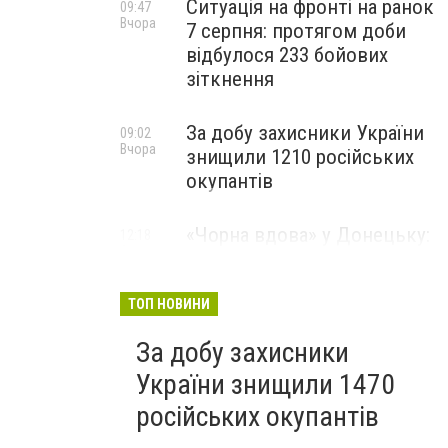
Ситуація на фронті на ранок
09:47
Вчора
7 серпня: протягом доби
відбулося 233 бойових
зіткнення
За добу захисники України
09:02
Вчора
знищили 1210 російських
окупантів
«Чорна вдова» у Донецьку:
12:18
6 серпня
мешканці окупованого
міста помітили
небезпечного павука, -
ТОП НОВИНИ
ВІДЕО
За добу захисники
України знищили 1470
російських окупантів