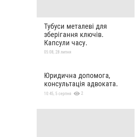
Тубуси металеві для
зберігання ключів.
Капсули часу.
05:08, 28 липня
Юридична допомога,
консультація адвоката.
2
10:45, 5 серпня