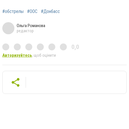
#обстрелы
#ООС
#Донбасс
Ольга Романова
редактор
0,0
Авторизуйтесь
, щоб оцінити