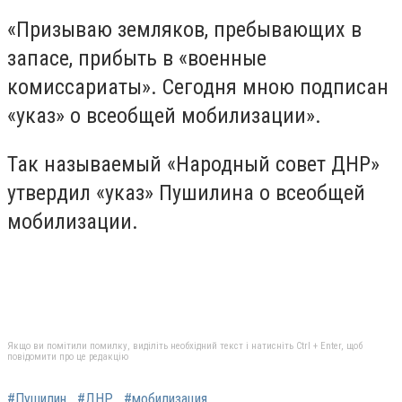
«Призываю земляков, пребывающих в
запасе, прибыть в «военные
комиссариаты». Сегодня мною подписан
«указ» о всеобщей мобилизации».
Так называемый «Народный совет ДНР»
утвердил «указ» Пушилина о всеобщей
мобилизации.
Якщо ви помітили помилку, виділіть необхідний текст і натисніть Ctrl + Enter, щоб
повідомити про це редакцію
#Пушилин
#ДНР
#мобилизация