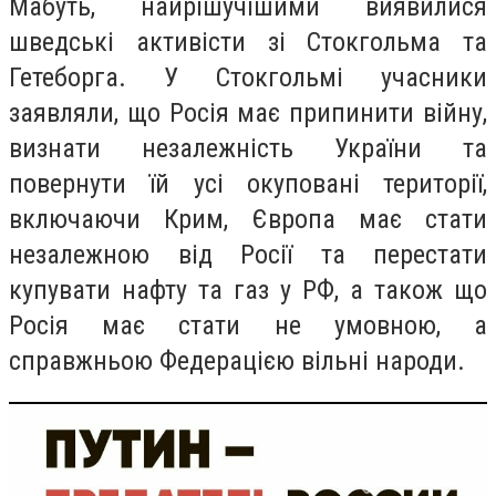
Мабуть, найрішучішими виявилися
шведські активісти зі Стокгольма та
Гетеборга. У Стокгольмі учасники
заявляли, що Росія має припинити війну,
визнати незалежність України та
повернути їй усі окуповані території,
включаючи Крим, Європа має стати
незалежною від Росії та перестати
купувати нафту та газ у РФ, а також що
Росія має стати не умовною, а
справжньою Федерацією вільні народи.