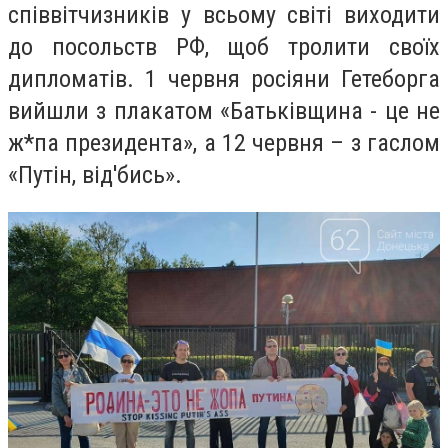
співвітчизників у всьому світі виходити
до посольств РФ, щоб тролити своїх
дипломатів. 1 червня росіяни Гетеборга
вийшли з плакатом «Батьківщина - це не
ж*па президента», а 12 червня – з гаслом
«Путін, від'бись».