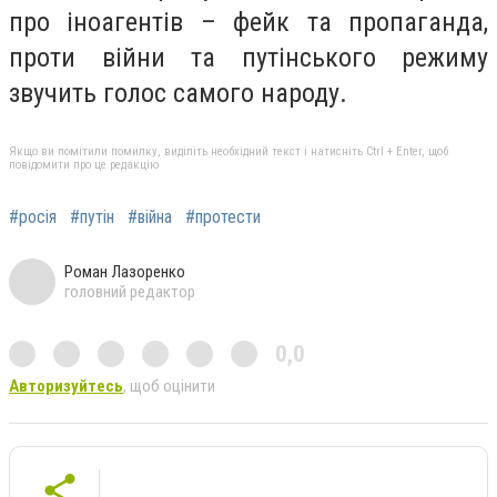
про іноагентів – фейк та пропаганда,
проти війни та путінського режиму
звучить голос самого народу.
Якщо ви помітили помилку, виділіть необхідний текст і натисніть Ctrl + Enter, щоб
повідомити про це редакцію
#росія
#путін
#війна
#протести
Роман Лазоренко
головний редактор
0,0
Авторизуйтесь
, щоб оцінити