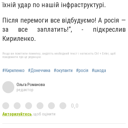
їхній удар по нашій інфраструктурі.
Після перемоги все відбудуємо! А росія —
за все заплатить!”, - підкреслив
Кириленко.
Якщо ви помітили помилку, виділіть необхідний текст і натисніть Ctrl + Enter, щоб
повідомити про це редакцію
#Кириленко
#Донеччина
#окупанти
#росія
#шкода
Ольга Романова
редактор
0,0
Авторизуйтесь
, щоб оцінити