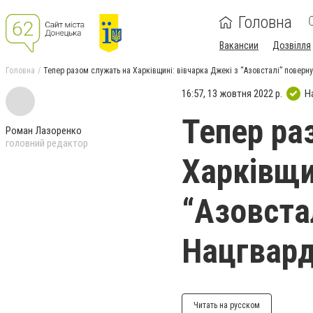
Головна
Вакансии
Дозвілля
Головна
Тепер разом служать на Харківщині: вівчарка Джекі з “Азовсталі” поверну
16:57, 13 жовтня 2022 р.
Н
Тепер ра
Роман Лазоренко
головний редактор
Харківщи
“Азовста
Нацгварді
Читать на русском