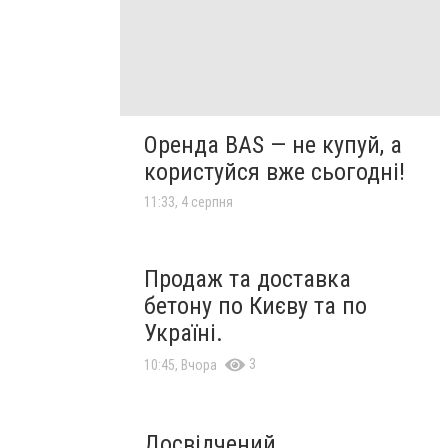
Оренда BAS — не купуй, а
користуйся вже сьогодні!
11:33, 4 серпня
Продаж та доставка
бетону по Києву та по
Україні.
3
10:45, Вчора
Досвідчений