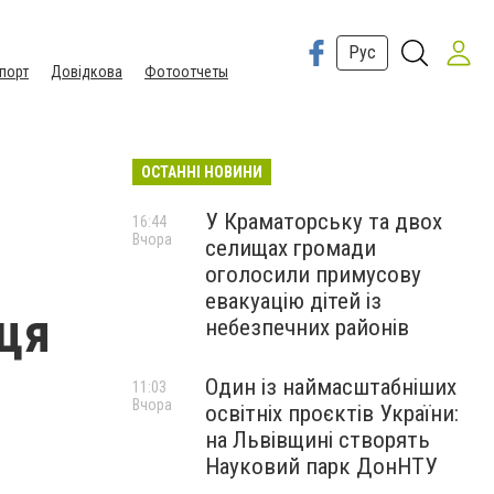
Рус
порт
Довідкова
Фотоотчеты
ОСТАННІ НОВИНИ
У Краматорську та двох
16:44
Вчора
селищах громади
оголосили примусову
евакуацію дітей із
йця
небезпечних районів
Один із наймасштабніших
11:03
Вчора
освітніх проєктів України:
на Львівщині створять
Науковий парк ДонНТУ