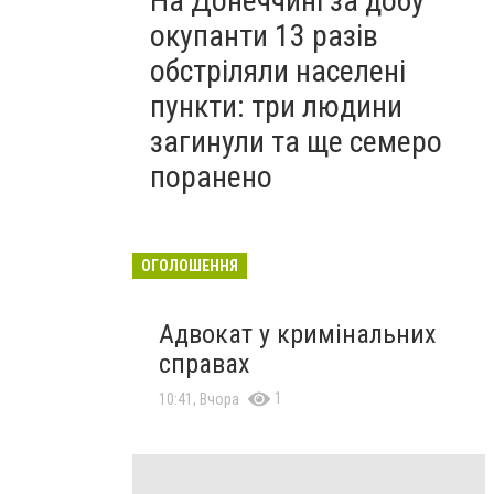
На Донеччині за добу
окупанти 13 разів
обстріляли населені
пункти: три людини
загинули та ще семеро
поранено
ОГОЛОШЕННЯ
Адвокат у кримінальних
справах
1
10:41, Вчора