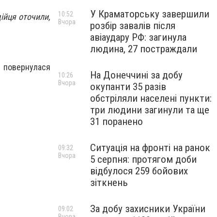
У Краматорську завершили
10:52
ійця оточили,
Вчора
розбір завалів після
авіаудару РФ: загинула
людина, 27 постраждали
о повернулася
На Донеччині за добу
10:26
Вчора
окупанти 35 разів
обстріляли населені пункти:
три людини загинули та ще
31 поранено
Ситуація на фронті на ранок
09:32
Вчора
5 серпня: протягом доби
відбулося 259 бойових
зіткнень
За добу захисники України
09:02
Вчора