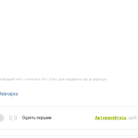
бхідний текст і натисніть Ctrl + Enter, щоб повідомити про це редакцію
#вівчарка
0,0
Оцініть першим
Авторизуйтесь
, щоб