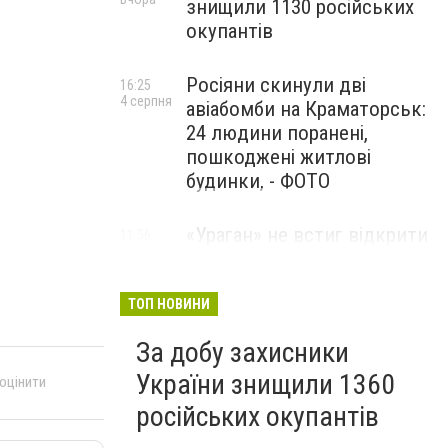
знищили 1130 російських
окупантів
Росіяни скинули дві
16:25
4 серпня
авіабомби на Краматорськ:
24 людини поранені,
пошкоджені житлові
будинки, - ФОТО
«Ураган» не встиг відкрити
11:56
4 серпня
вогонь: українські дрони
знищили російський РСЗВ
на Донеччині,- ВІДЕО
ТОП НОВИНИ
За добу захисники
України знищили 1360
 оцінити
російських окупантів