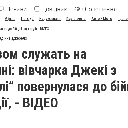
Новини
Довідник
Оголошення
Афіша
Погода
Нерухомість
Карта міста
Авто / Мото
Транс
лася до бійця Нацгвардії, - ВІДЕО
адійне джерело
зом служать на
ні: вівчарка Джекі з
лі” повернулася до бі
ї, - ВІДЕО