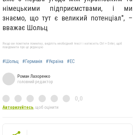
німецькими підприємствами, і ми
знаємо, що тут є великий потенціал", –
вважає Шольц
Якщо ви помітили помилку, виділіть необхідний текст і натисніть Ctrl + Enter, щоб
повідомити про це редакцію
#Шольц
#Германія
#Україна
#ЕС
Роман Лазоренко
головний редактор
0,0
Авторизуйтесь
, щоб оцінити