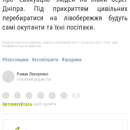
Дніпра. Під прикриттям цивільних
перебиратися на лівобережжя будуть
самі окупанти та їхні посіпаки.
Якщо ви помітили помилку, виділіть необхідний текст і натисніть Ctrl + Enter, щоб
повідомити про це редакцію
#Херсонщина
#колаборанти
#зрадники
Роман Лазоренко
головний редактор
0,0
Авторизуйтесь
, щоб оцінити