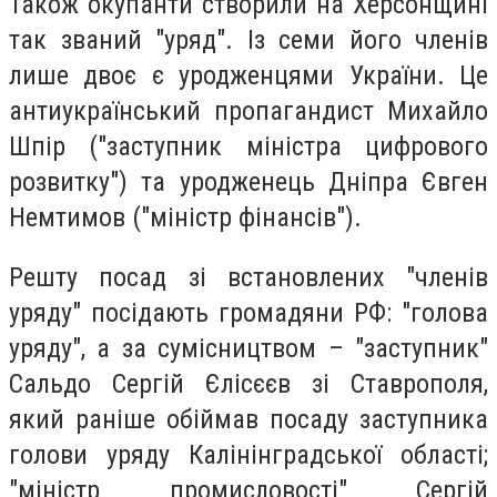
Також окупанти створили на Херсонщині
так званий "уряд". Із семи його членів
лише двоє є уродженцями України. Це
антиукраїнський пропагандист Михайло
Шпір ("заступник міністра цифрового
розвитку") та уродженець Дніпра Євген
Немтимов ("міністр фінансів").
Решту посад зі встановлених "членів
уряду" посідають громадяни РФ: "голова
уряду", а за сумісництвом – "заступник"
Сальдо Сергій Єлісєєв зі Ставрополя,
який раніше обіймав посаду заступника
голови уряду Калінінградської області;
"міністр промисловості" Сергій