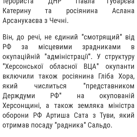
терориста "ДНР" Павла Губарєва
Катерину та росіянина Аслана
Арсанукаєва з Чечні.
Він, до речі, не єдиний "смотрящий" від
РФ за місцевими зрадниками в
окупаційній "адміністрації". У структуру
"Херсонської обласної ВЦА" окупанти
включили також росіянина Гліба Хора,
який числиться "представником
Держдуми РФ" на окупованій
Херсонщині, а також земляка міністра
оборони РФ Артиша Сата з Туви, який
отримав посаду "радника" Сальдо.