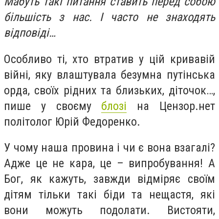
Мабуть такі питання ставить перед собою
більшість з нас. І часто не знаходять
відповіді…
Особливо ті, хто втратив у цій кривавій
війні, яку влаштувала безумна путінська
орда, своїх рідних та близьких, діточок…,
пише у своєму
блозі
на Цензор.нет
політолог Юрій Федоренко.
У чому наша провина і чи є вона взагалі?
Адже це не кара, це – випробування! А
Бог, як кажуть, завжди відміряє своїм
дітям тільки такі біди та нещастя, які
вони можуть подолати. Вистояти,