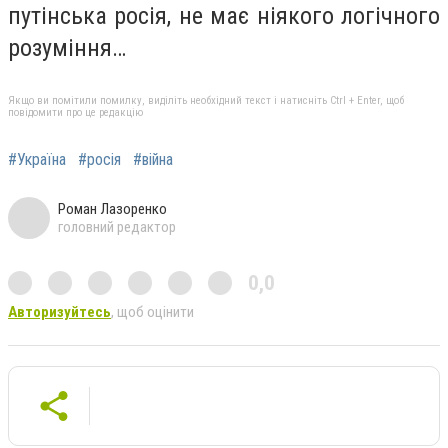
путінська росія, не має ніякого логічного
розуміння…
Якщо ви помітили помилку, виділіть необхідний текст і натисніть Ctrl + Enter, щоб
повідомити про це редакцію
#Україна
#росія
#війна
Роман Лазоренко
головний редактор
0,0
Авторизуйтесь
, щоб оцінити