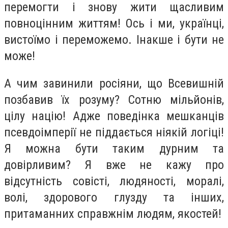
перемогти і знову жити щасливим
повноцінним життям! Ось і ми, українці,
вистоїмо і переможемо. Інакше і бути не
може!
А чим завинили росіяни, що Всевишній
позбавив їх розуму? Сотню мільйонів,
цілу націю! Адже поведінка мешканців
псевдоімперії не піддається ніякій логіці!
Я можна бути таким дурним та
довірливим? Я вже не кажу про
відсутність совісті, людяності, моралі,
волі, здорового глузду та інших,
притаманних справжнім людям, якостей!