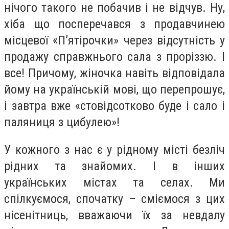
нічого такого не побачив і не відчув. Ну,
хіба що посперечався з продавчинею
місцевої «П’ятірочки» через відсутність у
продажу справжнього сала з проріззю. І
все! Причому, жіночка навіть відповідала
йому на українській мові, що перепрошує,
і завтра вже «стовідсотково буде і сало і
паляниця з цибулею»!
У кожного з нас є у рідному місті безліч
рідних та знайомих. І в інших
українських містах та селах. Ми
спілкуємося, спочатку – сміємося з цих
нісенітниць, вважаючи їх за невдалу