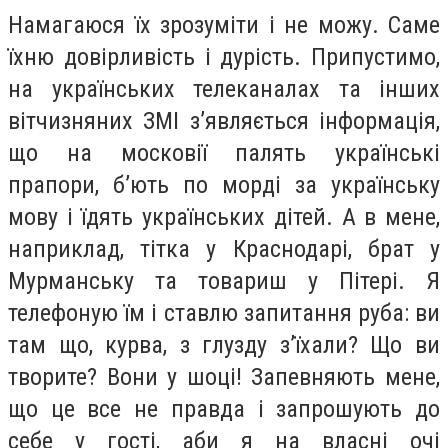
Намагаюся їх зрозуміти і не можу. Саме
їхню довірливість і дурість. Припустимо,
на українських телеканалах та інших
вітчизняних ЗМІ з’являється інформація,
що на московії палять українські
прапори, б’ють по морді за українську
мову і їдять українських дітей. А в мене,
наприклад, тітка у Краснодарі, брат у
Мурманську та товариш у Пітері. Я
телефоную їм і ставлю запитання руба: ви
там що, курва, з глузду з’їхали? Що ви
творите? Вони у шоці! Запевняють мене,
що це все не правда і запрошують до
себе у гості, аби я на власні очі