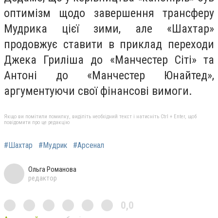
оптимізм щодо завершення трансферу
Мудрика цієї зими, але «Шахтар»
продовжує ставити в приклад переходи
Джека Гриліша до «Манчестер Сіті» та
Антоні до «Манчестер Юнайтед»,
аргументуючи свої фінансові вимоги.
Якщо ви помітили помилку, виділіть необхідний текст і натисніть Ctrl + Enter, щоб
повідомити про це редакцію
#Шахтар
#Мудрик
#Арсенал
Ольга Романова
редактор
0,0