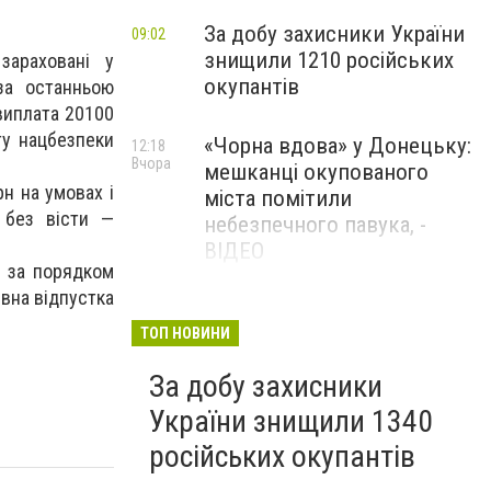
За добу захисники України
09:02
знищили 1210 російських
зараховані у
окупантів
за останньою
виплата 20100
ту нацбезпеки
«Чорна вдова» у Донецьку:
12:18
Вчора
мешканці окупованого
н на умовах і
міста помітили
 без вісти —
небезпечного павука, -
ВІДЕО
н за порядком
рвна відпустка
Жителя Костянтинівки
11:56
Вчора
засудили до 8 років
ТОП НОВИНИ
ув’язнення за продаж
За добу захисники
метадону
України знищили 1340
російських окупантів