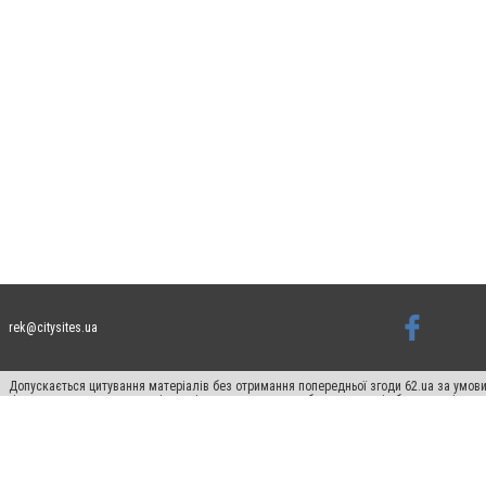
rek@citysites.ua
Допускається цитування матеріалів без отримання попередньої згоди 62.ua за умови
гіперпосилання на цитовані статті не нижче другого абзацу в тексті або в якості д
Матеріали з плашками "Новини компаній", "Промо", "Партнерський матеріал", "Партнер