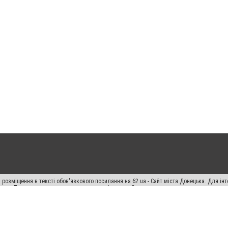
 розміщення в тексті обов'язкового посилання на 62.ua - Сайт міста Донецька. Для і
жерела. Порушення виняткових прав переслідується Законом.
ський спецпроєкт", "Політичні новини", "Пресреліз", "PR", "Офіційно", "Політична рек