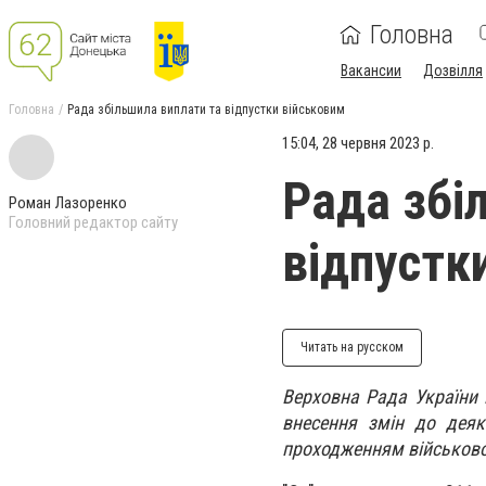
Головна
Вакансии
Дозвілля
Головна
Рада збільшила виплати та відпустки військовим
15:04, 28 червня 2023 р.
Рада збі
Роман Лазоренко
Головний редактор сайту
відпустк
Читать на русском
Верховна Рада України 
внесення змін до деяк
проходженням військової 