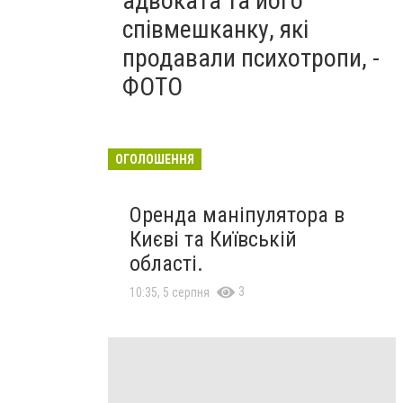
адвоката та його
співмешканку, які
продавали психотропи, -
ФОТО
ОГОЛОШЕННЯ
Оренда маніпулятора в
Києві та Київській
області.
3
10:35, 5 серпня