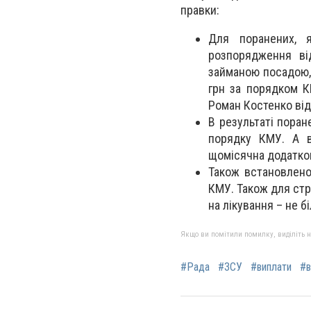
правки:
Для поранених, я
розпорядження ві
займаною посадою,
грн за порядком К
Роман Костенко від
В результаті поран
порядку КМУ. А в
щомісячна додатков
Також встановлено
КМУ. Також для стр
на лікування – не б
Якщо ви помітили помилку, виділіть нео
#Рада
#ЗСУ
#виплати
#в