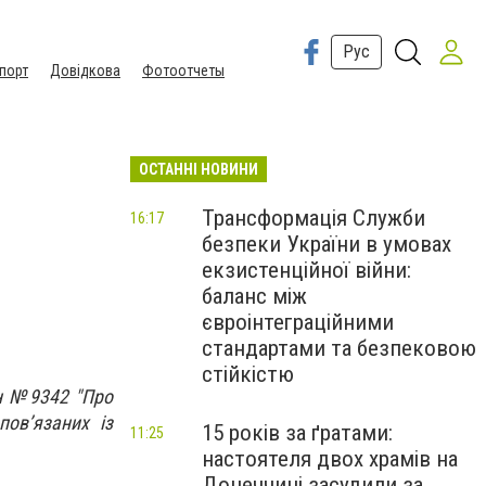
Рус
порт
Довідкова
Фотоотчеты
ОСТАННІ НОВИНИ
Трансформація Служби
16:17
безпеки України в умовах
екзистенційної війни:
баланс між
євроінтеграційними
стандартами та безпековою
стійкістю
он №9342 "Про
ов’язаних із
15 років за ґратами:
11:25
настоятеля двох храмів на
Донеччині засудили за