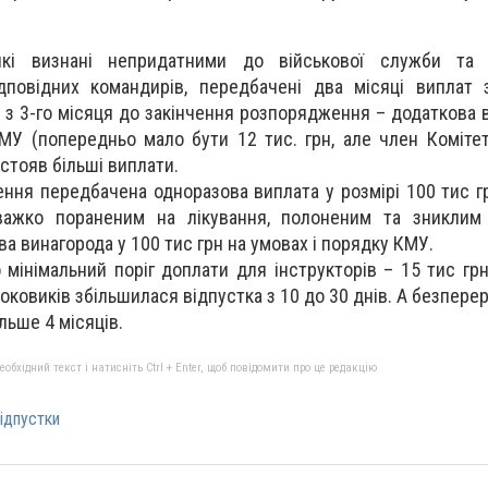
кі визнані непридатними до військової служби та 
дповідних командирів, передбачені два місяці виплат 
 з 3-го місяця до закінчення розпорядження – додаткова 
МУ (попередньо мало бути 12 тис. грн, але член Коміте
стояв більші виплати.
ення передбачена одноразова виплата у розмірі 100 тис гр
ажко пораненим на лікування, полоненим та зниклим
а винагорода у 100 тис грн на умовах і порядку КМУ.
 мінімальний поріг доплати для інструкторів – 15 тис гр
оковиків збільшилася відпустка з 10 до 30 днів. А безпере
ільше 4 місяців.
бхідний текст і натисніть Ctrl + Enter, щоб повідомити про це редакцію
ідпустки