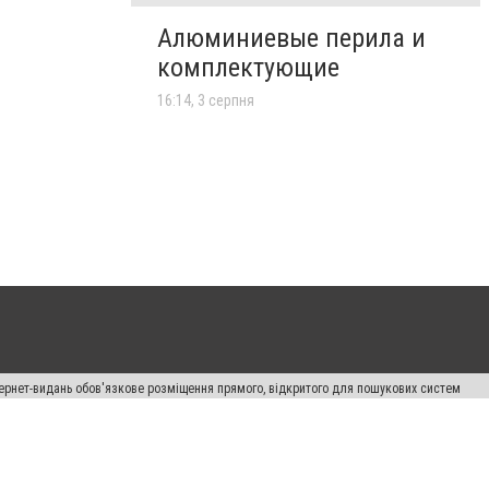
Алюминиевые перила и
комплектующие
16:14, 3 серпня
нтернет-видань обов'язкове розміщення прямого, відкритого для пошукових систем
лама" публікуються на правах реклами.