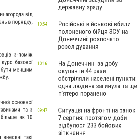
державну зраду
инагорода від
ань в порядку,
Російські військові вбили
10:54
полоненого бійця ЗСУ на
Донеччині: розпочато
розслідування
овців з-поміж
 курс базової
На Донеччині за добу
10:16
е бути меншим
окупанти 44 рази
жбу.
обстріляли населені пункти:
одна людина загинула та ще
пʼятеро поранено
чної основної
тавинами та з
Ситуація на фронті на ранок
09:47
 більше як 10
7 серпня: протягом доби
відбулося 233 бойових
зіткнення
 внесені такі