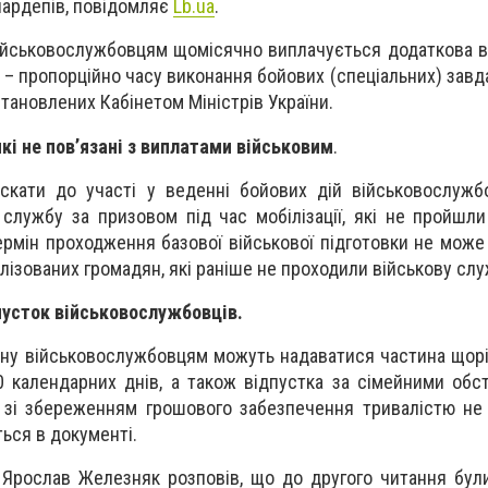
нардепів, повідомляє
Lb.ua
.
ійськовослужбовцям щомісячно виплачується додаткова в
ь – пропорційно часу виконання бойових (спеціальних) завд
становлених Кабінетом Міністрів України.
які не повʼязані з виплатами військовим
.
скати до участі у веденні бойових дій військовослужб
 службу за призовом під час мобілізації, які не пройшли
Термін проходження базової військової підготовки не мож
ілізованих громадян, які раніше не проходили військову слу
пусток військовослужбовців.
тану військовослужбовцям можуть надаватися частина щорі
0 календарних днів, а також відпустка за сімейними обс
 зі збереженням грошового забезпечення тривалістю не
ться в документі.
" Ярослав Железняк розповів, що до другого читання були