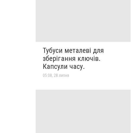
Тубуси металеві для
зберігання ключів.
Капсули часу.
05:08, 28 липня