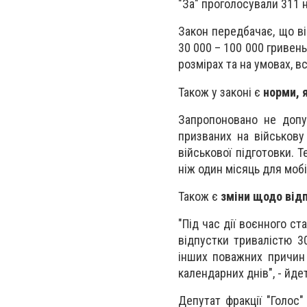
"За" проголосували 311 
Закон передбачає, що в
30 000 – 100 000 гривен
розмірах та на умовах, в
Також у законі є
норми, 
Запропоновано не допу
призваних на військову
військової підготовки. 
ніж один місяць для моб
Також є
зміни щодо від
"Під час дії воєнного с
відпустки тривалістю 3
інших поважних причин
календарних днів", - йде
Депутат фракції "Голос