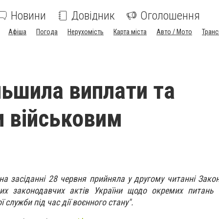
Новини
Довідник
Оголошення
Афіша
Погода
Нерухомість
Карта міста
Авто / Мото
Транс
льшила виплати та
и військовим
на засіданні 28 червня прийняла у другому читанні Зак
их законодавчих актів України щодо окремих питань п
служби під час дії воєнного стану".