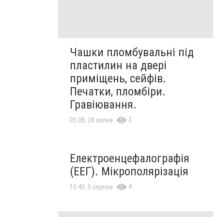
Чашки пломбувальні під
пластилин на двері
приміщень, сейфів.
Печатки, пломбіри.
Гравіювання.
3
05:08, 28 липня
Електроенцефалографія
(ЕЕГ). Мікрополярізація
4
10:40, 5 серпня