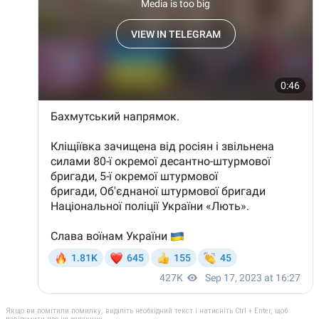
Якщо ви помітили помилку, виділіть необхідний текст і натисніть Ctrl + Enter, щоб