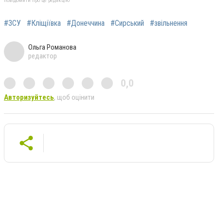
повідомити про це редакцію
#ЗСУ
#Кліщіївка
#Донеччина
#Сирський
#звільнення
Ольга Романова
редактор
0,0
Авторизуйтесь
, щоб оцінити