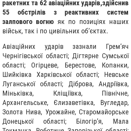
ракетних та 62 авіаційних ударів,
здійснив
55 обстрілів з реактивних систем
залпового вогню
як по позиціях наших
військ, так і по цивільних об’єктах.
Авіаційних ударів зазнали Грем’яч
Чернігівської області; Дігтярне Сумської
області; Огірцеве, Берестове, Копанки,
Шийківка Харківської області; Невське
Луганської області; Діброва, Андріївка,
Міньківка, Кліщіївка, Північне,
Архангельське, Єлизаветівка, Вугледар,
Золота Нива, Урожайне, Старомайорське
Донецької області; Білогір’я, Мала
Токмачка, Роботине Запорізької області;