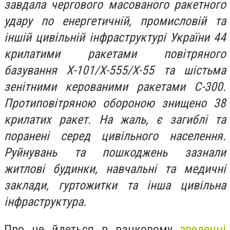
завдала чергового масованого ракетного
удару по енергетичній, промисловій та
іншій цивільній інфраструктурі України 44
крилатими ракетами повітряного
базування Х-101/Х-555/Х-55 та шістьма
зенітними керованими ракетами С-300.
Протиповітряною обороною знищено 38
крилатих ракет. На жаль, є загиблі та
поранені серед цивільного населення.
Руйнувань та пошкоджень зазнали
житлові будинки, навчальні та медичні
заклади, гуртожитки та інша цивільна
інфраструктура.
Про це йдеться в ранковому
зведенні