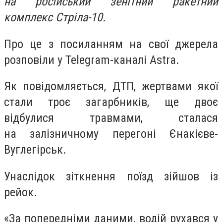
на російський зенітний ракетний
комплекс Стріла-10.
Про це з посиланням на свої джерела
розповіли у Telegram-каналі Astra.
Як повідомляється, ДТП, жертвами якої
стали троє загарбників, ще двоє
відбулися травмами, сталася
на залізничному перегоні Єнакієве-
Вуглегірськ.
Унаслідок зіткнення поїзд зійшов із
рейок.
«За попередніми даними, водій рухався у