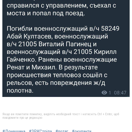
Якщо ви помітили помилку, виділіть необхідний текст і натисніть Ctrl + Enter, щоб
повідомити про це редакцію
#Донеччина
#ЗРКСтріла
#потяг
#окупанти