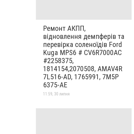
Ремонт АКПП,
відновлення демпферів та
перевірка соленоїдів Ford
Kuga MPS6 # CV6R7000AC
#2258375,
1814154,2070508, AMAV4R
7L516-AD, 1765991, 7M5P
6375-AE
11:59, 30 липня