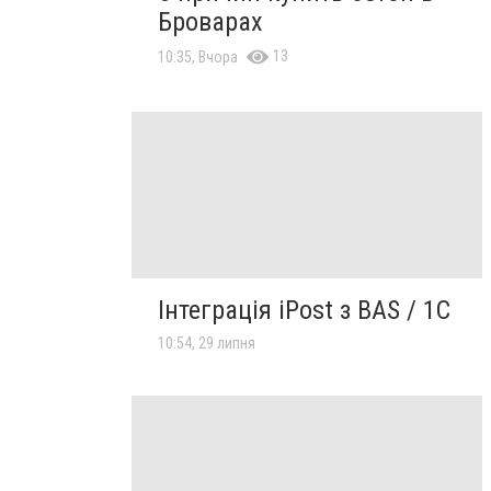
Броварах
13
10:35, Вчора
Інтеграція iPost з BAS / 1C
10:54, 29 липня