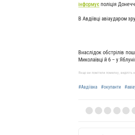
інформує
поліція Донечч
В Авдіївці авіаударом з
Внаслідок обстрілів пош
Миколаївці й 6 – у Яблуні
Якщо ви помітили помилку, виділіть нео
#Авдіївка
#окупанти
#аві