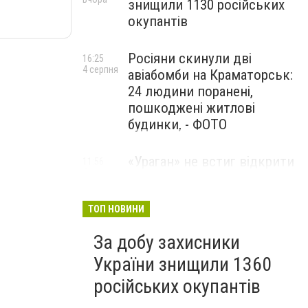
знищили 1130 російських
окупантів
Росіяни скинули дві
16:25
4 серпня
авіабомби на Краматорськ:
24 людини поранені,
пошкоджені житлові
будинки, - ФОТО
«Ураган» не встиг відкрити
11:56
4 серпня
вогонь: українські дрони
знищили російський РСЗВ
на Донеччині,- ВІДЕО
ТОП НОВИНИ
За добу захисники
України знищили 1360
російських окупантів