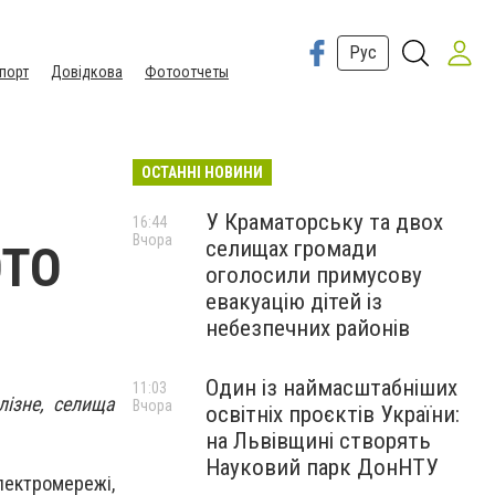
Рус
порт
Довідкова
Фотоотчеты
ОСТАННІ НОВИНИ
м
У Краматорську та двох
16:44
Вчора
селищах громади
ОТО
оголосили примусову
евакуацію дітей із
небезпечних районів
Один із наймасштабніших
11:03
лізне, селища
Вчора
освітніх проєктів України:
на Львівщині створять
Науковий парк ДонНТУ
електромережі,