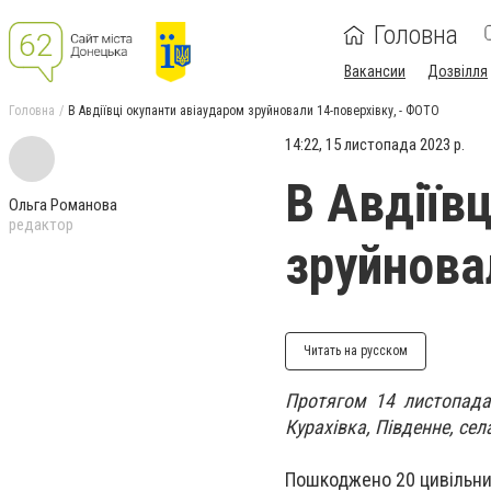
Головна
Вакансии
Дозвілля
Головна
В Авдіївці окупанти авіаударом зруйновали 14-поверхівку, - ФОТО
14:22, 15 листопада 2023 р.
В Авдіїв
Ольга Романова
редактор
зруйнова
Читать на русском
Протягом 14 листопада 
Курахівка, Південне, сел
Пошкоджено 20 цивільних