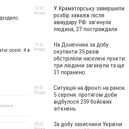
У Краматорську завершили
10:52
Вчора
розбір завалів після
адходило.
авіаудару РФ: загинула
людина, 27 постраждали
На Донеччині за добу
10:26
Вчора
тні оселі: 4 в
окупанти 35 разів
обстріляли населені пункти:
три людини загинули та ще
31 поранено
Ситуація на фронті на ранок
09:32
Вчора
5 серпня: протягом доби
відбулося 259 бойових
 оцінити
зіткнень
За добу захисники України
09:02
Вчора