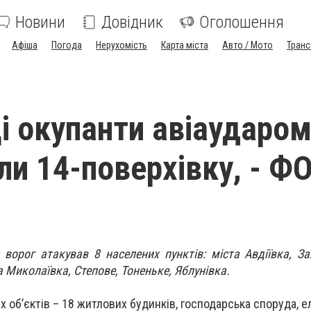
Новини
Довідник
Оголошення
Афіша
Погода
Нерухомість
Карта міста
Авто / Мото
Транс
ці окупанти авіаударо
ли 14-поверхівку, - Ф
ворог атакував 8 населених пунктів: міста Авдіївка, За
а Миколаївка, Степове, Тоненьке, Яблунівка.
 об’єктів – 18 житлових будинків, господарська споруда, 