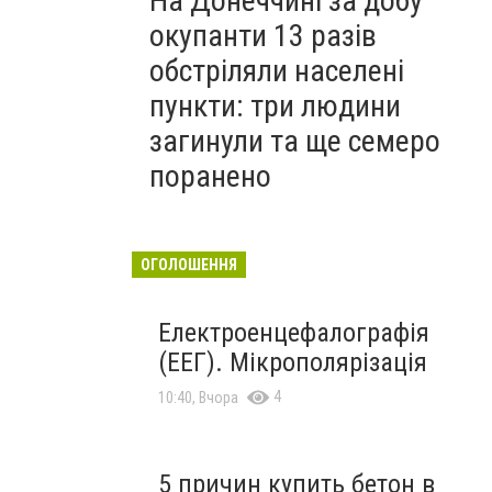
На Донеччині за добу
окупанти 13 разів
обстріляли населені
пункти: три людини
загинули та ще семеро
поранено
ОГОЛОШЕННЯ
Електроенцефалографія
(ЕЕГ). Мікрополярізація
4
10:40, Вчора
5 причин купить бетон в