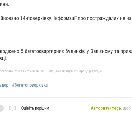
ини.
руйновано 14-поверхівку. Інформації про постраждалих не н
коджено 5 багатоквартирних будинків у Залізному та прива
вці.
бхідний текст і натисніть Ctrl + Enter, щоб повідомити про це редакцію
аудар
#багатоповерхівка
0,0
Оцініть першим
Авторизуйтесь
, щоб