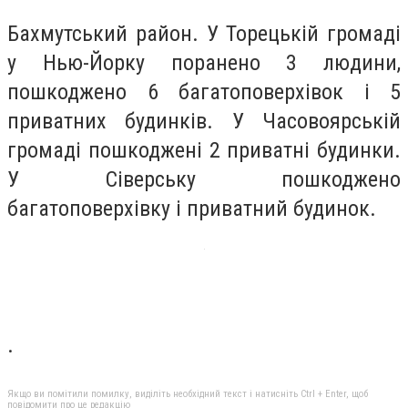
Бахмутський район. У Торецькій громаді
у Нью-Йорку поранено 3 людини,
пошкоджено 6 багатоповерхівок і 5
приватних будинків. У Часовоярській
громаді пошкоджені 2 приватні будинки.
У Сіверську пошкоджено
багатоповерхівку і приватний будинок.
.
Якщо ви помітили помилку, виділіть необхідний текст і натисніть Ctrl + Enter, щоб
повідомити про це редакцію