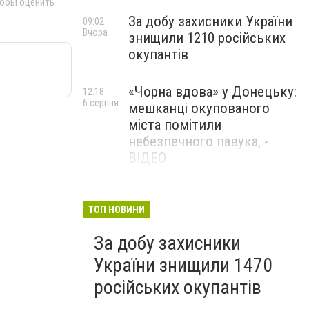
тобы оценить
За добу захисники України
09:02
Вчора
знищили 1210 російських
окупантів
«Чорна вдова» у Донецьку:
12:18
6 серпня
мешканці окупованого
міста помітили
небезпечного павука, -
ВІДЕО
Жителя Костянтинівки
11:56
6 серпня
засудили до 8 років
ТОП НОВИНИ
ув’язнення за продаж
За добу захисники
метадону
України знищили 1470
російських окупантів