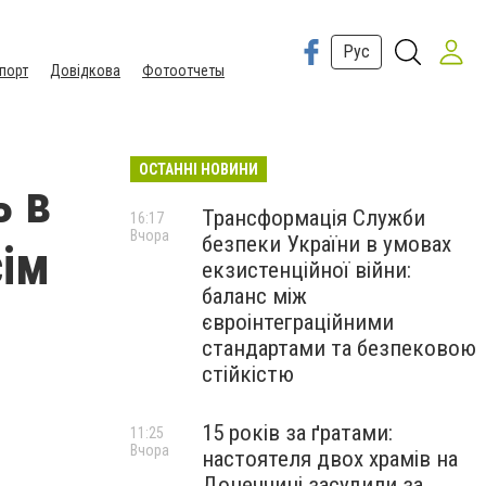
Рус
порт
Довідкова
Фотоотчеты
ОСТАННІ НОВИНИ
ь в
Трансформація Служби
16:17
Вчора
безпеки України в умовах
сім
екзистенційної війни:
баланс між
євроінтеграційними
стандартами та безпековою
стійкістю
15 років за ґратами:
11:25
Вчора
настоятеля двох храмів на
Донеччині засудили за