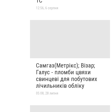
1C
12:56, 6 серпня
Самгаз(Метрікс); Візар;
Галус - пломби цвяхи
свинцеві для побутових
лічильників обліку
05:08, 28 липня