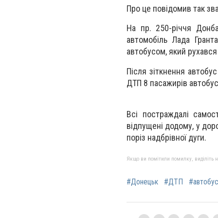
Про це повідомив так зв
На пр. 250-річчя Донб
автомобіль Лада Гранта
автобусом, який рухався
Після зіткнення автобус
ДТП 8 пасажирів автобус
Всі постраждалі самос
відпущені додому, у дор
поріз надбрівної дуги.
Якщо ви помітили помилку, виділіть нео
#Донецьк
#ДТП
#автобу