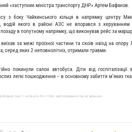
аний «заступник міністра транспорту ДНР» Артем Бафанов.
асу з боку Чайкинського кільця в напрямку центру Мак
, водій якого в районі АЗС не впорався з керуванням 
 позаду в попутному напрямку, що виконував рейс за марш
 виїхав за межі проїзної частини та скоїв наїзд на опору 
а, серед яких 2 неповнолітніх, отримали травми.
тійно покинули салон автобуса. Д
іти від госпіталізації
ослих легкі пошкодження – в основному забиття м'яких тка
бхідний текст і натисніть Ctrl + Enter, щоб повідомити про це редакцію
с