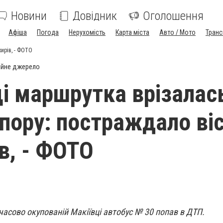
Новини
Довідник
Оголошення
Афіша
Погода
Нерухомість
Карта міста
Авто / Мото
Транс
ирів, - ФОТО
ійне джерело
ці маршрутка врізалас
пору: постраждало ві
в, - ФОТО
мчасово окупованій Макіївці автобус № 30 попав в ДТП.