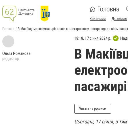
Головна
Вакансии
Дозвілля
Головна
В Макіївці маршрутка врізалась в електроопору: постраждало вісім пасаж
18:18, 17 січня 2024 р.
Над
В Макіїв
Ольга Романова
редактор
електроо
пасажирі
Читать на русском
Сьогодні, 17 січня, в ти