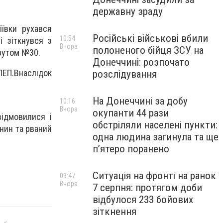
державну зраду
іївки рухався
Російські військові вбили
10:54
і зіткнувся з
Вчора
полоненого бійця ЗСУ на
рутом №30.
Донеччині: розпочато
ЛЕП.
Внаслідок
розслідування
На Донеччині за добу
10:16
Вчора
окупанти 44 рази
 відмовилися і
обстріляли населені пункти:
нин та рваний
одна людина загинула та ще
пʼятеро поранено
Ситуація на фронті на ранок
09:47
Вчора
7 серпня: протягом доби
відбулося 233 бойових
зіткнення