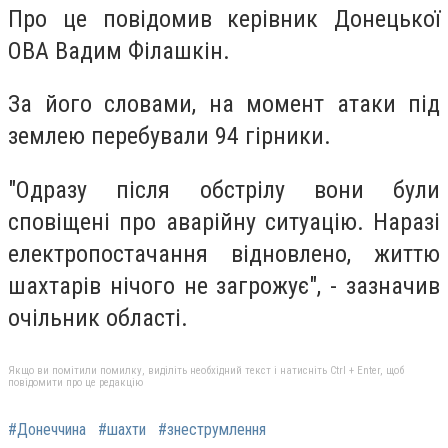
Про це повідомив керівник Донецької
ОВА Вадим Філашкін.
За його словами, на момент атаки під
землею перебували 94 гірники.
"Одразу після обстрілу вони були
сповіщені про аварійну ситуацію. Наразі
електропостачання відновлено, життю
шахтарів нічого не загрожує", - зазначив
очільник області.
Якщо ви помітили помилку, виділіть необхідний текст і натисніть Ctrl + Enter, щоб
повідомити про це редакцію
#Донеччина
#шахти
#знеструмлення