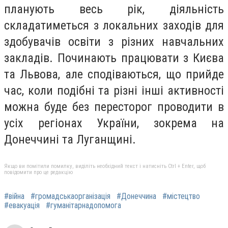
планують весь рік, діяльність
складатиметься з локальних заходів для
здобувачів освіти з різних навчальних
закладів. Починають працювати з Києва
та Львова, але сподіваються, що прийде
час, коли подібні та різні інші активності
можна буде без пересторог проводити в
усіх регіонах України, зокрема на
Донеччині та Луганщині.
Якщо ви помітили помилку, виділіть необхідний текст і натисніть Ctrl + Enter, щоб
повідомити про це редакцію
#війна
#громадськаорганізація
#Донеччина
#містецтво
#евакуація
#гуманітарнадопомога