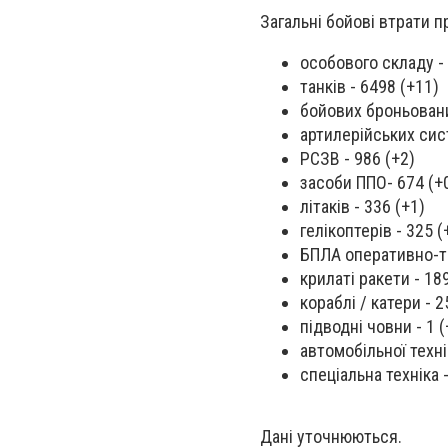
Загальні бойові втрати п
особового складу -
танків - 6498 (+11)
бойових броньован
артилерійських сис
РСЗВ - 986 (+2)
засоби ППО- 674 (+
літаків - 336 (+1)
гелікоптерів - 325 (
БПЛА оперативно-та
крилаті ракети - 18
кораблі / катери - 2
підводні човни - 1 
автомобільної техні
спеціальна техніка -
Дані уточнюються.