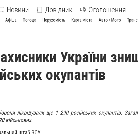
Новини
Довідник
Оголошення
Афіша
Погода
Нерухомість
Карта міста
Авто / Мото
Транс
захисники України зни
ійських окупантів
орони ліквідували ще 1 290 російських окупантів. Зага
20 військових.
ральний штаб ЗСУ.