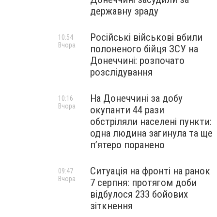
державну зраду
Російські військові вбили
10:54
Вчора
полоненого бійця ЗСУ на
Донеччині: розпочато
розслідування
На Донеччині за добу
10:16
Вчора
окупанти 44 рази
обстріляли населені пункти:
одна людина загинула та ще
пʼятеро поранено
Ситуація на фронті на ранок
09:47
Вчора
7 серпня: протягом доби
відбулося 233 бойових
зіткнення