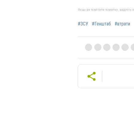
Якщо ви помітили помилку, виділіть нео
#ЗСУ
#Генштаб
#втрати