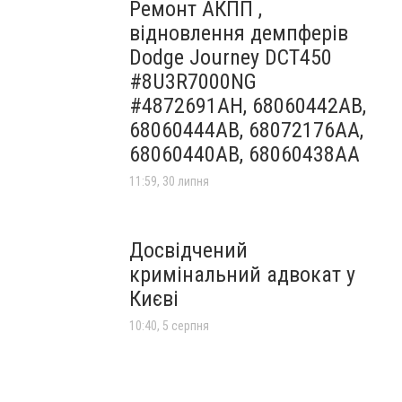
Ремонт АКПП ,
відновлення демпферів
Dodge Journey DCT450
#8U3R7000NG
#4872691AH, 68060442AB,
68060444AB, 68072176AA,
68060440AB, 68060438AA
11:59, 30 липня
Досвідчений
кримінальний адвокат у
Києві
10:40, 5 серпня