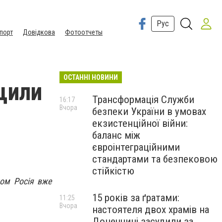
Рус
порт
Довідкова
Фотоотчеты
ОСТАННІ НОВИНИ
щили
Трансформація Служби
16:17
Вчора
безпеки України в умовах
екзистенційної війни:
баланс між
євроінтеграційними
стандартами та безпековою
стійкістю
лом Росія вже
15 років за ґратами:
11:25
Вчора
настоятеля двох храмів на
Донеччині засудили за