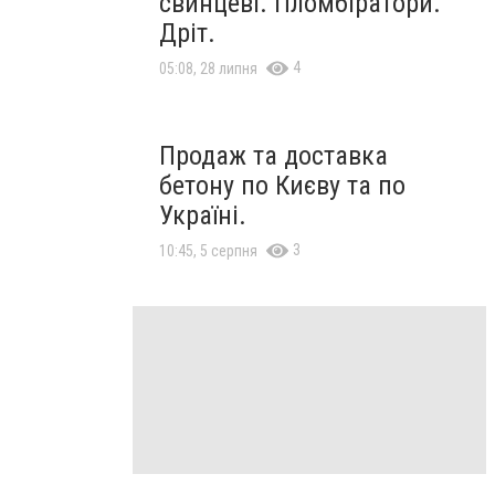
свинцеві. Пломбіратори.
Дріт.
4
05:08, 28 липня
Продаж та доставка
бетону по Києву та по
Україні.
3
10:45, 5 серпня