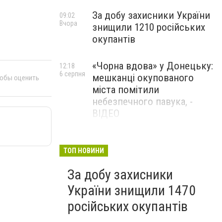
За добу захисники України
09:02
Вчора
знищили 1210 російських
окупантів
«Чорна вдова» у Донецьку:
12:18
6 серпня
мешканці окупованого
тобы оценить
міста помітили
небезпечного павука, -
ВІДЕО
Жителя Костянтинівки
11:56
6 серпня
засудили до 8 років
ТОП НОВИНИ
ув’язнення за продаж
За добу захисники
метадону
України знищили 1470
російських окупантів