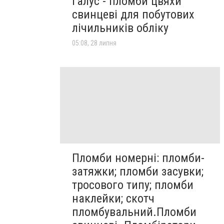
Галус - пломби цвяхи
свинцеві для побутових
лічильників обліку
05:08, 28 липня
Пломби номерні: пломби-
затяжки; пломби засувки;
тросового типу; пломби
наклейки; скотч
пломбувальний.Пломби