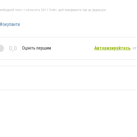
бхідний текст і натисніть Ctrl + Enter, щоб повідомити про це редакцію
#окупанти
0,0
Оцініть першим
Авторизируйтесь
, ч