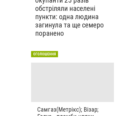
окупанти 25 разів
обстріляли населені
пункти: одна людина
загинула та ще семеро
поранено
ОГОЛОШЕННЯ
Самгаз(Метрікс); Візар;