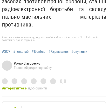
засобах протиповітряної оборони, станції
радіоелектронної боротьби та складу
пально-мастильних матеріалів
противника.
Якщо ви помітили помилку, виділіть необхідний текст і натисніть Ctrl + Enter, щоб
повідомити про це редакцію
#ЗСУ
#Генштаб
#Донбас
#Харківщина
#окупанти
Роман Лазоренко
Головний редактор сайту
0,0
Авторизуйтесь
, щоб оцінити