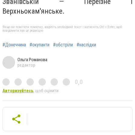
Званівській — Переїзне і
Верхньокам'янське.
Якщо ви помітили помилку, виділіть необхідний текст і натисніть Ctrl + Enter, щоб
повідомити про це редакцію
#Донеччина
#окупанти
#обстріли
#наслідки
Ольга Романова
редактор
0,0
Авторизуйтесь
, щоб оцінити