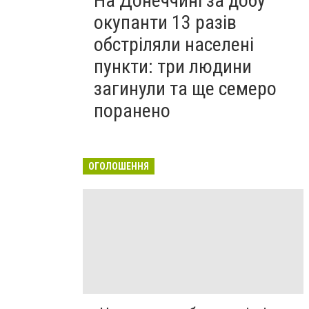
На Донеччині за добу
окупанти 13 разів
обстріляли населені
пункти: три людини
загинули та ще семеро
поранено
ОГОЛОШЕННЯ