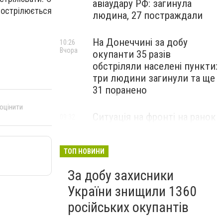
авіаудару РФ: загинула
рострілюється
людина, 27 постраждали
На Донеччині за добу
10:26
Вчора
окупанти 35 разів
обстріляли населені пункти:
три людини загинули та ще
31 поранено
 оцінити
Ситуація на фронті на ранок
09:32
Вчора
5 серпня: протягом доби
відбулося 259 бойових
зіткнень
ТОП НОВИНИ
За добу захисники
України знищили 1360
російських окупантів