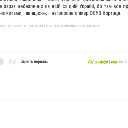
е зараз небезпечно на всій східній Україні, бо там все п
мінометами, і авіацією», – наголосив спікер ОСУВ Хортиця.
бхідний текст і натисніть Ctrl + Enter, щоб повідомити про це редакцію
0,0
Оцініть першим
Авторизуйтесь
, щоб