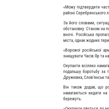
«Можу підтвердити част
районі Серебрянського л
За його словами, ситуа
обстановку. Станом на по
вночі. Російська пропа
міста, однак жодних тери
«Ворожої російської ар
знищувати Часів Яр та на
Окупанти всіляко намаг
подальшу боротьбу за те
Дружківка, Слов’янськ т
Він також додав, що ро
намагаються кидати на ш
бережуть.
«Окупанти рвуться до ма