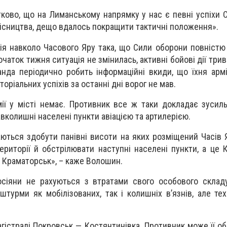
ково, що на Лиманському напрямку у нас є певні успіхи 
ісництва, дещо вдалось покращити тактичні положення».
ція навколо Часового Яру така, що Сили оборони повніст
чаток тижня ситуація не змінилась, активні бойові дії трива
ганда періодично робить інформаційні вкиди, що їхня арм
торіальних успіхів за останні дні ворог не мав.
мії у місті немає. Противник все ж таки докладає зусил
вколишні населені пункти авіацією та артилерією.
аються здобути панівні висоти на яких розміщений Часів 
риторії й обстрілювати наступні населені пункти, а це К
а Краматорськ», – каже Волошин.
сіяни не рахуються з втратами свого особового складу
турми як мобілізованих, так і колишніх в’язнів, але тех
гістралі Покровськ — Костянтинівка. Противник може її об