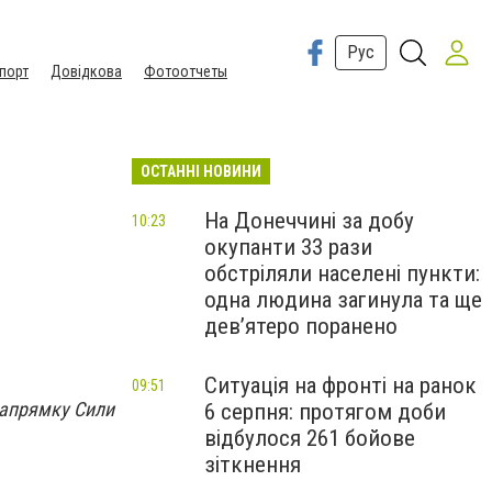
Рус
порт
Довідкова
Фотоотчеты
ОСТАННІ НОВИНИ
На Донеччині за добу
10:23
окупанти 33 рази
обстріляли населені пункти:
одна людина загинула та ще
девʼятеро поранено
Ситуація на фронті на ранок
09:51
напрямку Сили
6 серпня: протягом доби
відбулося 261 бойове
зіткнення