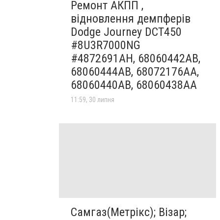
Ремонт АКПП ,
відновлення демпферів
Dodge Journey DCT450
#8U3R7000NG
#4872691AH, 68060442AB,
68060444AB, 68072176AA,
68060440AB, 68060438AA
11:59, 30 липня
Самгаз(Метрікс); Візар;