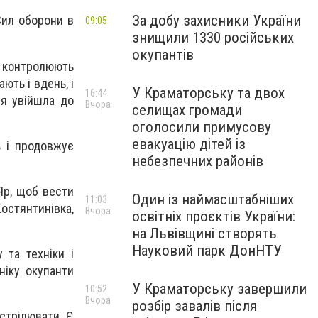
За добу захисники України
Сил оборони в
09:05
знищили 1330 російських
окупантів
ю контролюють
ють і вдень, і
У Краматорську та двох
16:44
ія увійшла до
Вчора
селищах громади
оголосили примусову
евакуацію дітей із
ь і продовжує
небезпечних районів
Яр, щоб вести
Один із наймасштабніших
11:03
остянтинівка,
Вчора
освітніх проєктів України:
на Львівщині створять
Науковий парк ДонНТУ
 та техніки і
ніку окупанти
У Краматорську завершили
10:52
Вчора
розбір завалів після
стрілювати. Є