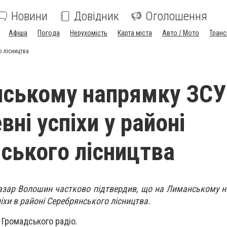
Новини
Довідник
Оголошення
Афіша
Погода
Нерухомість
Карта міста
Авто / Мото
Транс
о лісництва
ському напрямку ЗСУ
ні успіхи у районі
ського лісництва
азар Волошин частково підтвердив, що на Лиманському 
іхи в районі Серебрянського лісництва.
і Громадського радіо.