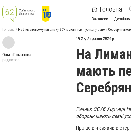
Головна
Вакансии
Дозвілля
Головна
На Лиманському напрямку ЗСУ мають певні успіхи у районі Серебрянськог
19:27, 7 травня 2024 р.
На Лиман
Ольга Романова
редактор
мають пев
Серебрян
Речник ОСУВ Хортиця Н
оборони мають певні усп
Про це він заявив в етер