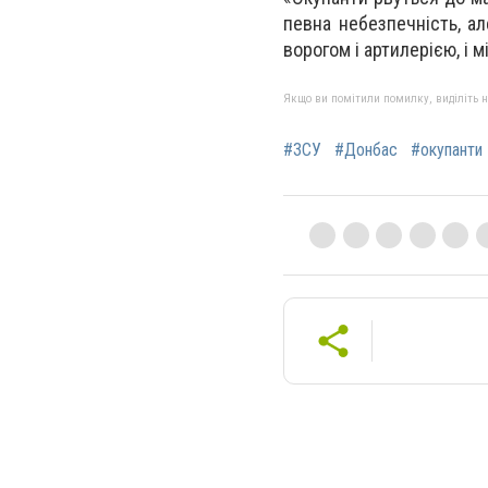
певна небезпечність, ал
ворогом і артилерією, і 
Якщо ви помітили помилку, виділіть нео
#ЗСУ
#Донбас
#окупанти