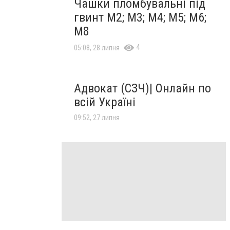
Чашки пломбувальні під
гвинт М2; М3; М4; М5; М6;
М8
4
05:08, 28 липня
Адвокат (СЗЧ)| Онлайн по
всій Україні
09:52, 27 липня