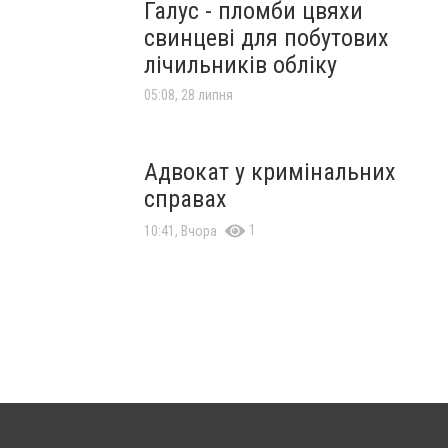
Галус - пломби цвяхи
свинцеві для побутових
лічильників обліку
05:08, 28 липня
Адвокат у кримінальних
справах
1
10:41, Вчора