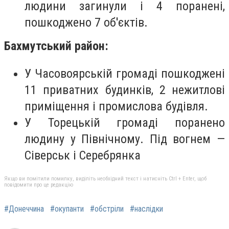
людини загинули і 4 поранені,
пошкоджено 7 об'єктів.
Бахмутський район:
У Часовоярській громаді пошкоджені
11 приватних будинків, 2 нежитлові
приміщення і промислова будівля.
У Торецькій громаді поранено
людину у Північному. Під вогнем —
Сіверськ і Серебрянка
Якщо ви помітили помилку, виділіть необхідний текст і натисніть Ctrl + Enter, щоб
повідомити про це редакцію
#Донеччина
#окупанти
#обстріли
#наслідки