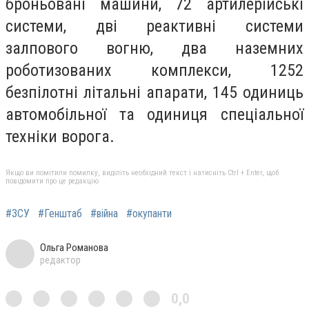
броньовані машини, 72 артилерійські
системи, дві реактивні системи
залпового вогню, два наземних
роботизованих комплекси, 1252
безпілотні літальні апарати, 145 одиниць
автомобільної та одиниця спеціальної
техніки ворога.
Якщо ви помітили помилку, виділіть необхідний текст і натисніть Ctrl + Enter, щоб
повідомити про це редакцію
#ЗСУ
#Генштаб
#війна
#окупанти
Ольга Романова
редактор
0,0