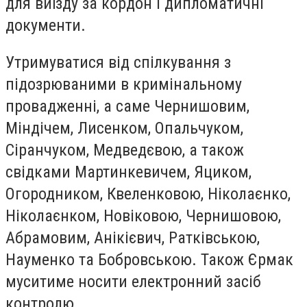
для виїзду за кордон і дипломатичні
документи.
Утримуватися від спілкування з
підозрюваними в кримінальному
провадженні, а саме Чернишовим,
Міндічем, Лисенком, Опальчуком,
Сіранчуком, Медведєвою, а також
свідками Мартинкевичем, Яциком,
Огородником, Квеленковою, Ніколаєнко,
Ніколаєнком, Новіковою, Чернишовою,
Абрамовим, Анікієвич, Ратківською,
Науменко та Бобровською. Також Єрмак
муситиме носити електронний засіб
контролю.