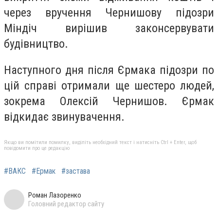
через вручення Чернишову підозри
Міндіч вирішив законсервувати
будівництво.
Наступного дня після Єрмака підозри по
цій справі отримали ще шестеро людей,
зокрема Олексій Чернишов. Єрмак
відкидає звинувачення.
Якщо ви помітили помилку, виділіть необхідний текст і натисніть Ctrl + Enter, щоб
повідомити про це редакцію
#ВАКС
#Ермак
#застава
Роман Лазоренко
Головний редактор сайту