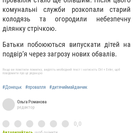
провалля стало ще більшим. Після цього
комунальні служби розкопали старий
колодязь та огородили небезпечну
ділянку стрічкою.
Батьки побоюються випускати дітей на
подвір’я через загрозу нових обвалів.
Якщо ви помітили помилку, виділіть необхідний текст і натисніть Ctrl + Enter, щоб
повідомити про це редакцію
#Донецьк
#провалля
#дитячиймайданчик
Ольга Романова
редактор
0,0
Авторизуйтесь
, щоб оцінити