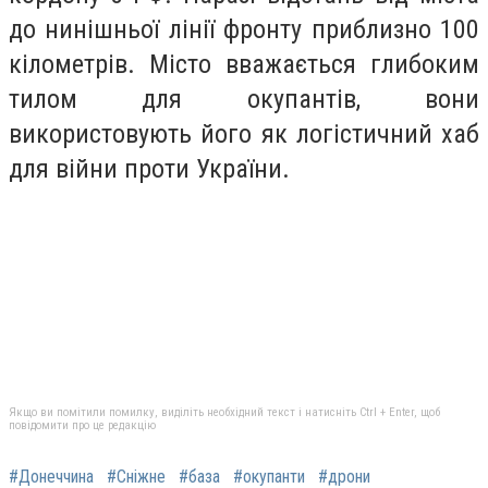
до нинішньої лінії фронту приблизно 100
кілометрів. Місто вважається глибоким
тилом для окупантів, вони
використовують його як логістичний хаб
для війни проти України.
Якщо ви помітили помилку, виділіть необхідний текст і натисніть Ctrl + Enter, щоб
повідомити про це редакцію
#Донеччина
#Сніжне
#база
#окупанти
#дрони