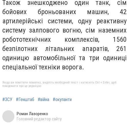
Також знешкоджено один танк, сім
бойових броньованих машин, 42
артилерійські системи, одну реактивну
систему залпового вогню, сім наземних
робототехнічних комплексів, 1560
безпілотних літальних апаратів, 261
одиницю автомобільної та три одиниці
спеціальної техніки ворога.
Якщо ви помітили помилку, виділіть необхідний текст і натисніть Ctrl + Enter, щоб
повідомити про це редакцію
#ЗСУ
#Генштаб
#війна
#окупанти
Роман Лазоренко
Головний редактор сайту