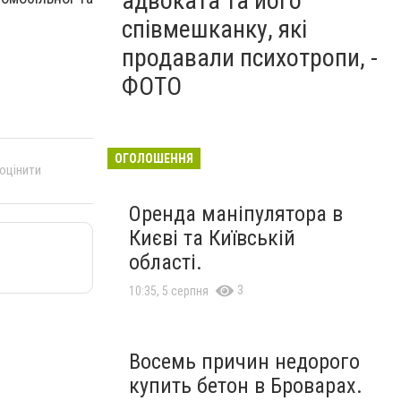
адвоката та його
співмешканку, які
продавали психотропи, -
ФОТО
ОГОЛОШЕННЯ
 оцінити
Оренда маніпулятора в
Києві та Київській
області.
3
10:35, 5 серпня
Восемь причин недорого
купить бетон в Броварах.