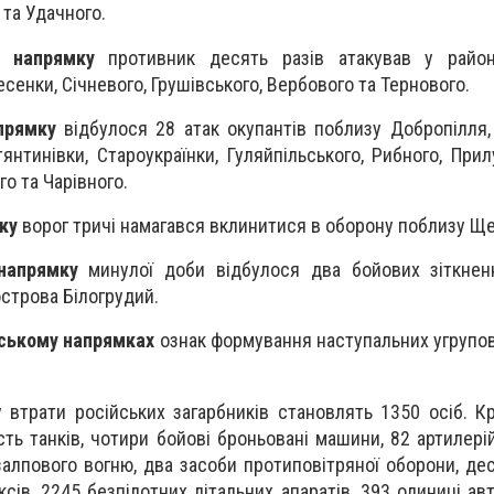
 та Удачного.
у напрямку
противник десять разів атакував у район
сенки, Січневого, Грушівського, Вербового та Тернового.
прямку
відбулося 28 атак окупантів поблизу Добропілля,
янтинівки, Староукраїнки, Гуляйпільського, Рибного, Прил
го та Чарівного.
ку
ворог тричі намагався вклинитися в оборону поблизу Ще
напрямку
минулої доби відбулося два бойових зіткнен
острова Білогрудий.
іському напрямках
ознак формування наступальних угрупов
 втрати російських загарбників становлять 1350 осіб. Кр
ь танків, чотири бойові броньовані машини, 82 артилерій
залпового вогню, два засоби протиповітряної оборони, де
сів, 2245 безпілотних літальних апаратів, 393 одиниці ав