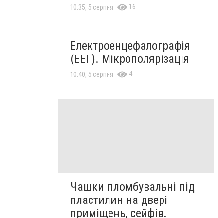
16
10:35, 5 серпня
Електроенцефалографія
(ЕЕГ). Мікрополярізація
4
10:40, 5 серпня
Чашки пломбувальні під
пластилин на двері
приміщень, сейфів.