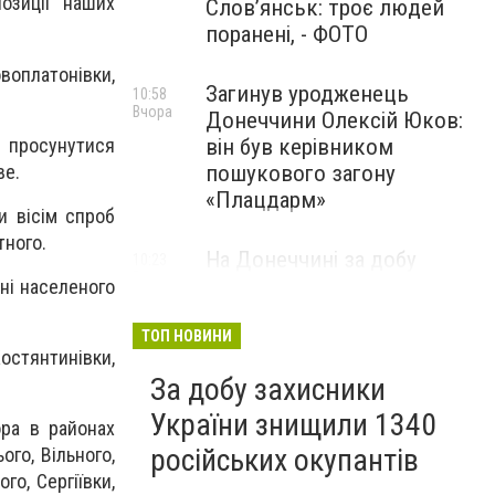
озиції наших
Слов’янськ: троє людей
поранені, - ФОТО
воплатонівки,
Загинув уродженець
10:58
Вчора
Донеччини Олексій Юков:
в просунутися
він був керівником
ве.
пошукового загону
«Плацдарм»
и вісім спроб
тного.
На Донеччині за добу
10:23
Вчора
окупанти 33 рази
ні населеного
обстріляли населені пункти:
одна людина загинула та ще
ТОП НОВИНИ
остянтинівки,
девʼятеро поранено
За добу захисники
України знищили 1340
ра в районах
російських окупантів
ого, Вільного,
о, Сергіївки,