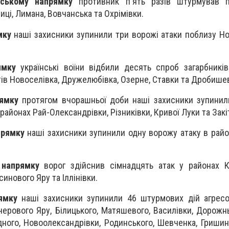
нському напрямку
противник п'ять разів штурмував п
иці, Лимана, Вовчанська та Охрімівки.
мку
наші захисники зупинили три ворожі атаки поблизу Но
ямку
українські воїни відбили десять спроб загарбникі
ів Новоселівка, Дружелюбівка, Озерне, Ставки та Дробише
ямку
протягом вчорашньої доби наші захисники зупинил
районах Рай-Олександрівки, Різниківки, Кривої Луки та Закі
прямку
наші захисники зупинили одну ворожу атаку в райо
 напрямку
ворог здійснив сімнадцять атак у районах К
синового Яру та Іллінівки.
ямку
наші захисники зупинили 46 штурмових дій агресо
учерового Яру, Білицького, Матяшевого, Василівки, Дорожнь
ного, Новоолександрівки, Родинського, Шевченка, Гришиног