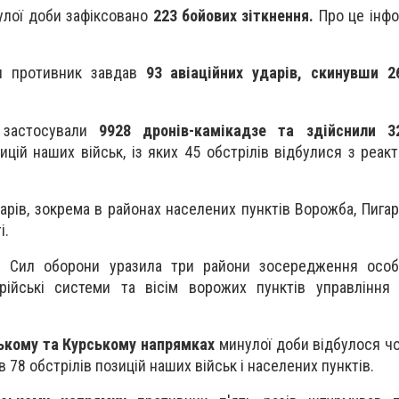
улої доби зафіксовано
223 бой
ових зіткнення.
Про це інф
и противник завдав
93 авіаційних ударів, скинувши 2
и застосували
9928 дронів-камікадзе та здійснили 3
ицій наших військ, із яких 45 обстрілів відбулися з реак
арів, зокрема в районах населених пунктів Ворожба, Пигар
і.
я Сил оборони уразила три райони зосередження особ
ерійські системи та вісім ворожих пунктів управління
ькому та Курському напрямках
минулої доби відбулося ч
в 78 обстрілів позицій наших військ і населених пунктів.