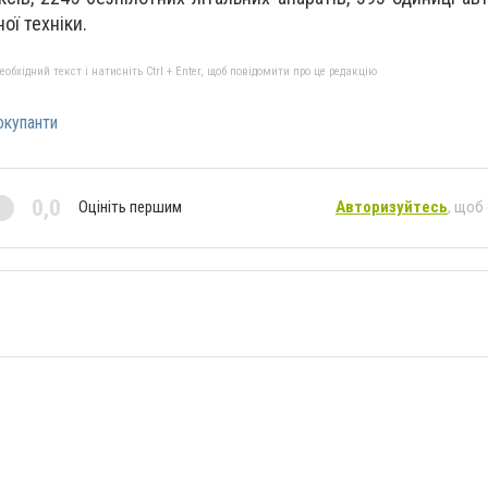
ої техніки.
бхідний текст і натисніть Ctrl + Enter, щоб повідомити про це редакцію
окупанти
0,0
Оцініть першим
Авторизуйтесь
, щоб