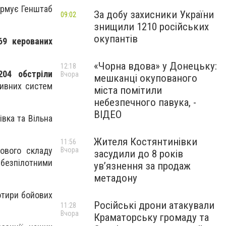
ормує Генштаб
За добу захисники України
09:02
знищили 1210 російських
окупантів
69 керованих
«Чорна вдова» у Донецьку:
12:18
204 обстріли
Вчора
мешканці окупованого
тивних систем
міста помітили
небезпечного павука, -
ВІДЕО
івка та Вільна
Жителя Костянтинівки
11:56
ового складу
Вчора
засудили до 8 років
 безпілотними
ув’язнення за продаж
метадону
отири бойових
Російські дрони атакували
11:28
Вчора
Краматорську громаду та