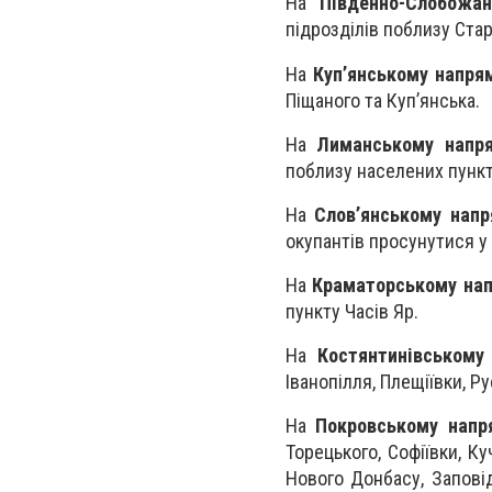
На
Південно-Слобожа
підрозділів поблизу Стар
На
Куп’янському напря
Піщаного та Куп’янська.
На
Лиманському напр
поблизу населених пункт
На
Слов’янському напр
окупантів просунутися у 
На
Краматорському на
пункту Часів Яр.
На
Костянтинівському
Іванопілля, Плещіївки, Ру
На
Покровському напр
Торецького, Софіївки, К
Нового Донбасу, Заповід