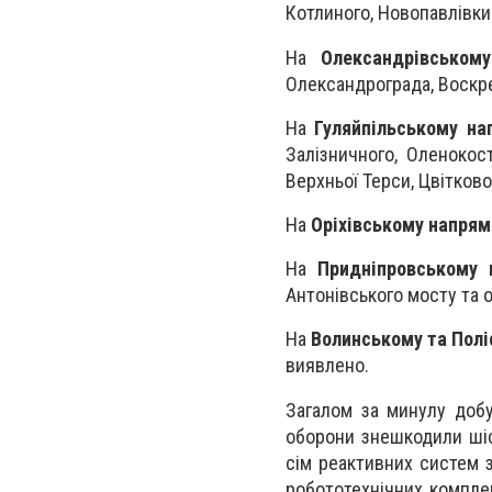
Котлиного, Новопавлівки
На
Олександрівськом
Олександрограда, Воскре
На
Гуляйпільському на
Залізничного, Оленокост
Верхньої Терси, Цвітково
На
Оріхівському напрям
На
Придніпровському 
Антонівського мосту та 
На
Волинському та Пол
виявлено.
Загалом за минулу добу
оборони знешкодили шіст
сім реактивних систем 
робототехнічних комплек