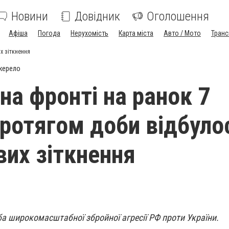
Новини
Довідник
Оголошення
Афіша
Погода
Нерухомість
Карта міста
Авто / Мото
Транс
их зіткнення
жерело
на фронті на ранок 7
протягом доби відбуло
вих зіткнення
а широкомасштабної збройної агресії РФ проти України.