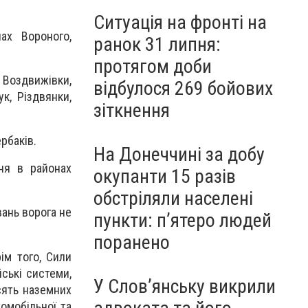
Ситуація на фронті на
ах Вороного,
ранок 31 липня:
протягом доби
 Воздвижівки,
відбулося 269 бойових
ук, Різдвянки,
зіткнення
рбаків.
На Донеччині за добу
ня в районах
окупанти 15 разів
обстріляли населені
ань ворога не
пункти: пʼятеро людей
поранено
ім того, Сили
ські системи,
У Слов’янську викрили
сять наземних
томобільної та