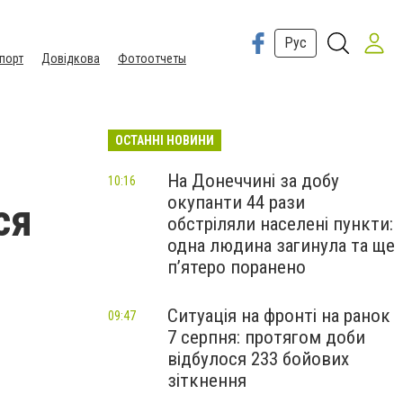
Рус
порт
Довідкова
Фотоотчеты
ОСТАННІ НОВИНИ
На Донеччині за добу
10:16
окупанти 44 рази
ся
обстріляли населені пункти:
одна людина загинула та ще
пʼятеро поранено
Ситуація на фронті на ранок
09:47
7 серпня: протягом доби
відбулося 233 бойових
зіткнення