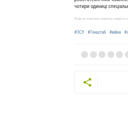
чотири одиниці спеціальн
Якщо ви помітили помилку, виділіть нео
#ЗСУ
#Генштаб
#війна
#