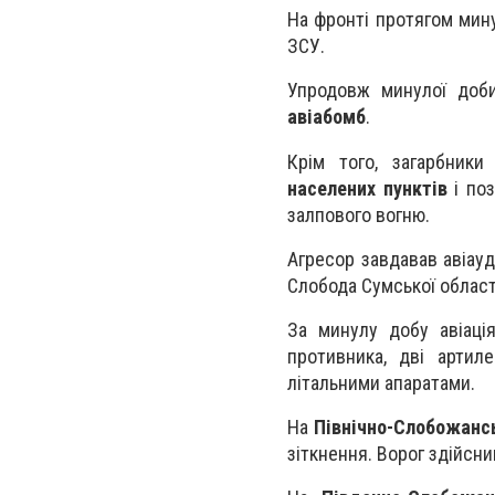
На фронті протягом мин
ЗСУ.
Упродовж минулої доб
авіабомб
.
Крім того, загарбник
населених пунктів
і поз
залпового вогню.
Агресор завдавав авіауд
Слобода Сумської област
За минулу добу авіаці
противника, дві артил
літальними апаратами.
На
Північно-Слобожанс
зіткнення. Ворог здійсни