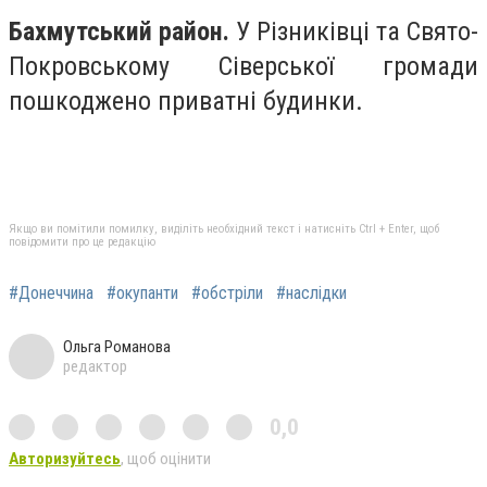
Бахмутський район.
У Різниківці та Свято-
Покровському Сіверської громади
пошкоджено приватні будинки.
Якщо ви помітили помилку, виділіть необхідний текст і натисніть Ctrl + Enter, щоб
повідомити про це редакцію
#Донеччина
#окупанти
#обстріли
#наслідки
Ольга Романова
редактор
0,0
Авторизуйтесь
, щоб оцінити