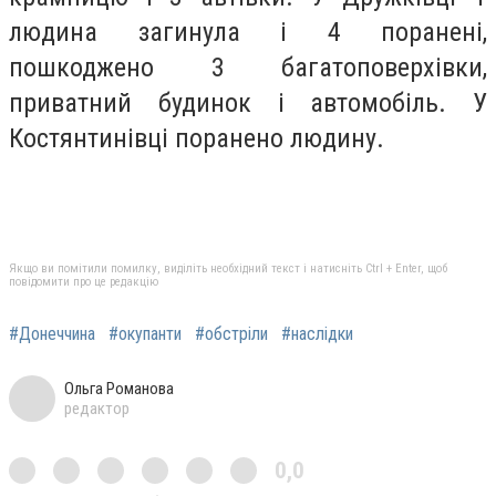
людина загинула і 4 поранені,
пошкоджено 3 багатоповерхівки,
приватний будинок і автомобіль. У
Костянтинівці поранено людину.
Якщо ви помітили помилку, виділіть необхідний текст і натисніть Ctrl + Enter, щоб
повідомити про це редакцію
#Донеччина
#окупанти
#обстріли
#наслідки
Ольга Романова
редактор
0,0