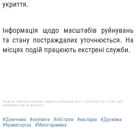
укриття.
Інформація щодо масштабів руйнувань
та стану постраждалих уточнюється. На
місцях подій працюють екстрені служби.
Якщо ви помітили помилку, виділіть необхідний текст і натисніть Ctrl + Enter, щоб
повідомити про це редакцію
#Донеччина
#окупанти
#обстріли
#наслідки
#Дружівка
#Краматорськ
#Малотаранівка