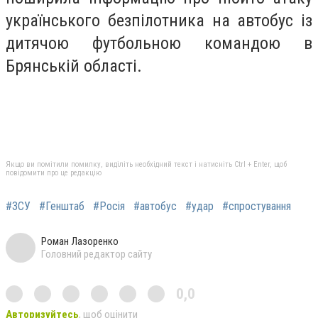
українського безпілотника на автобус із
дитячою футбольною командою в
Брянській області.
Якщо ви помітили помилку, виділіть необхідний текст і натисніть Ctrl + Enter, щоб
повідомити про це редакцію
#ЗСУ
#Генштаб
#Росія
#автобус
#удар
#спростування
Роман Лазоренко
Головний редактор сайту
0,0
Авторизуйтесь
, щоб оцінити