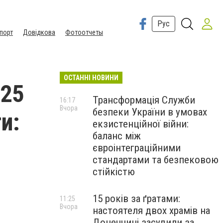
Рус
порт
Довідкова
Фотоотчеты
ОСТАННІ НОВИНИ
 25
Трансформація Служби
16:17
Вчора
безпеки України в умовах
и:
екзистенційної війни:
баланс між
євроінтеграційними
стандартами та безпековою
стійкістю
15 років за ґратами:
11:25
Вчора
настоятеля двох храмів на
Донеччині засудили за