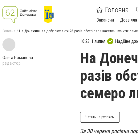
Головна
Вакансии
Дозвілля
Головна
На Донеччині за добу окупанти 25 разів обстріляли населені пункти: сем
10:28, 1 липня
Надійне дж
На Донеч
Ольга Романова
редактор
разів обс
семеро л
Читать на русском
За 30 червня росіяни по