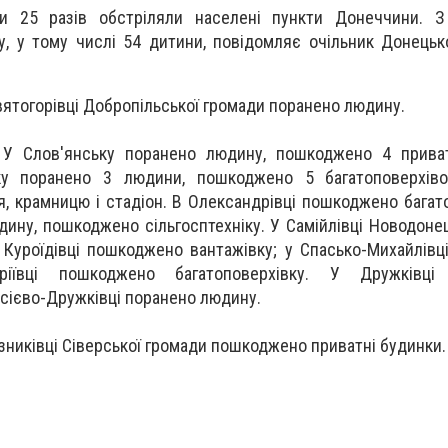
и 25 разів обстріляли населені пункти Донеччини. З 
, у тому числі 54 дитини, повідомляє очільник Донець
Святогорівці Добропільської громади поранено людину.
У Слов'янську поранено людину, пошкоджено 4 приват
ку поранено 3 людини, пошкоджено 5 багатоповерхіво
, крамницю і стадіон. В Олександрівці пошкоджено багато
ину, пошкоджено сільгосптехніку. У Самійлівці Новодонец
Куроїдівці пошкоджено вантажівку; у Спасько-Михайлів
ріївці пошкоджено багатоповерхівку. У Дружківці
ксієво-Дружківці поранено людину.
зниківці Сіверської громади пошкоджено приватні будинки.