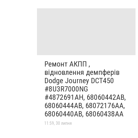
Ремонт АКПП ,
відновлення демпферів
Dodge Journey DCT450
#8U3R7000NG
#4872691AH, 68060442AB,
68060444AB, 68072176AA,
68060440AB, 68060438AA
11:59, 30 липня