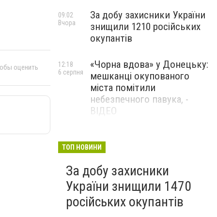
За добу захисники України
09:02
Вчора
знищили 1210 російських
окупантів
«Чорна вдова» у Донецьку:
12:18
тобы оценить
6 серпня
мешканці окупованого
міста помітили
небезпечного павука, -
ВІДЕО
Жителя Костянтинівки
11:56
6 серпня
засудили до 8 років
ТОП НОВИНИ
ув’язнення за продаж
За добу захисники
метадону
України знищили 1470
російських окупантів