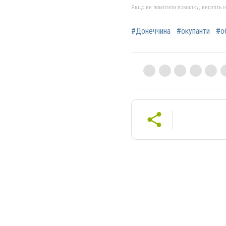
Якщо ви помітили помилку, виділіть нео
#Донеччина
#окупанти
#о