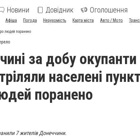
Новини
Довідник
Оголошення
Афіша
Погода
Нерухомість
Карта міста
Авто / Мото
Транс
еро людей поранено
ерело
чині за добу окупанти
тріляли населені пункт
юдей поранено
ранили 7 жителів Донеччини.