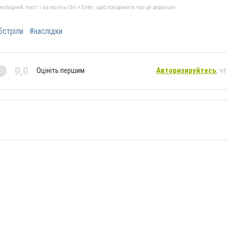
бхідний текст і натисніть Ctrl + Enter, щоб повідомити про це редакцію
бстріли
#наслідки
0,0
Оцініть першим
Авторизируйтесь
, ч