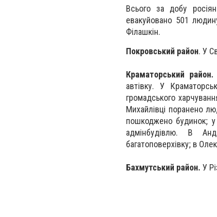
Всього за добу росіян
евакуйовано 501 людину
Філашкін.
Покровський район
. У 
Краматорський район.
автівку. У Краматорсь
громадського харчування
Михайлівці поранено люд
пошкоджено будинок; у 
адмінбудівлю. В Анд
багатоповерхівку; в Оле
Бахмутський район.
У Рі