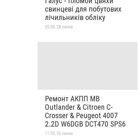
Галус - пломби цвяхи
свинцеві для побутових
лічильників обліку
05:08, 28 липня
Ремонт АКПП MB
Outlander & Citroen C-
Crosser & Peugeot 4007
2.2D W6DGB DCT470 SPS6
11:59, 30 липня