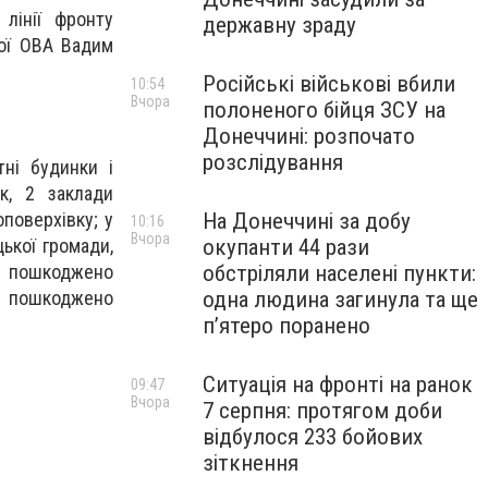
лінії фронту
державну зраду
кої ОВА Вадим
Російські військові вбили
10:54
Вчора
полоненого бійця ЗСУ на
Донеччині: розпочато
розслідування
ні будинки і
к, 2 заклади
На Донеччині за добу
поверхівку; у
10:16
Вчора
окупанти 44 рази
ької громади,
обстріляли населені пункти:
ці пошкоджено
одна людина загинула та ще
 пошкоджено
пʼятеро поранено
Ситуація на фронті на ранок
09:47
Вчора
7 серпня: протягом доби
відбулося 233 бойових
зіткнення