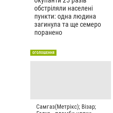
окупанти 25 разів
обстріляли населені
пункти: одна людина
загинула та ще семеро
поранено
ОГОЛОШЕННЯ
Самгаз(Метрікс); Візар;