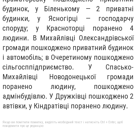
будинок, у Біленькому — 2 приватні
будинки, у Ясногірці — господарчу
споруду; у Красноторці поранено 4
людини. В Михайлівці Олександрівської
громади пошкоджено приватний будинок
і автомобіль; в Очеретиному пошкоджено
сільгосппідприємство. У Спасько-
Михайлівці Новодонецької громади
поранено людину, пошкоджено
адмінбудівлю. У Дружківці пошкоджено 2
автівки, у Кіндратівці поранено людину.
Якщо ви помітили помилку, виділіть необхідний текст і натисніть Ctrl + Enter, щоб
повідомити про це редакцію